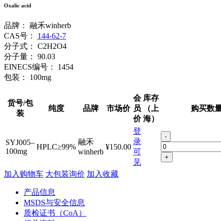
Oxalic acid
品牌：
融禾winherb
CAS号：
144-62-7
分子式：
C2H2O4
分子量：
90.03
EINECS编号：
1454
包装：
100mg
会
库存
货号/包
纯度
品牌
市场价
员
（上
购买数
装
价
海）
登
-
录
融禾
SYJ005–
HPLC≥99%
¥150.00
100mg
winherb
可
+
见
加入购物车
大包装询价
加入收藏
产品信息
MSDS与安全信息
质检证书（CoA）