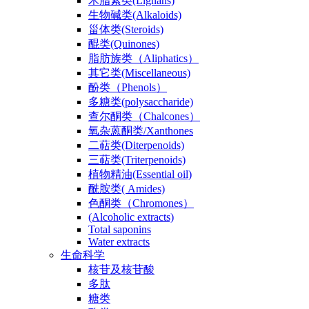
木脂素类(Lignans)
生物碱类(Alkaloids)
甾体类(Steroids)
醌类(Quinones)
脂肪族类（Aliphatics）
其它类(Miscellaneous)
酚类（Phenols）
多糖类(polysaccharide)
查尔酮类（Chalcones）
氧杂蒽酮类/Xanthones
二萜类(Diterpenoids)
三萜类(Triterpenoids)
植物精油(Essential oil)
酰胺类( Amides)
色酮类（Chromones）
(Alcoholic extracts)
Total saponins
Water extracts
生命科学
核苷及核苷酸
多肽
糖类