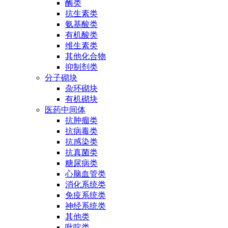
酶类
抗生素类
氨基酸类
有机酸类
维生素类
其他化合物
抑制剂类
分子砌块
杂环砌块
有机砌块
医药中间体
抗肿瘤类
抗病毒类
抗感染类
抗真菌类
糖尿病类
心脑血管类
消化系统类
免疫系统类
神经系统类
其他类
吡啶类