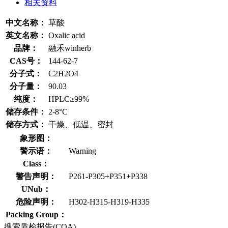
相关资料
中文名称：
草酸
英文名称：
Oxalic acid
品牌：
融禾winherb
CAS号：
144-62-7
分子式：
C2H2O4
分子量：
90.03
纯度：
HPLC≥99%
储存条件：
2-8°C
储存方式：
干燥、低温、密封
象形图：
警示语：
Warning
Class：
警告声明：
P261-P305+P351+P338
UNub：
危险声明：
H302-H315-H319-H335
Packing Group：
搜索质检报告(COA)