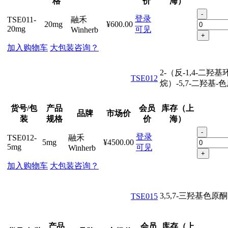
格
价
海）
-
登录
TSE011-
融禾
20mg
¥600.00
20mg
可见
Winherb
+
加入购物车
大包装咨询？
2-（反-1,4-二羟基
TSE012
烷）-5,7-二羟基-
货号/包
产品
会员
库存（上
品牌
市场价
装
规格
价
海）
-
登录
TSE012-
融禾
5mg
¥4500.00
5mg
可见
Winherb
+
加入购物车
大包装咨询？
3,5,7-三羟基色原酮
TSE015
产品
会员
库存（上