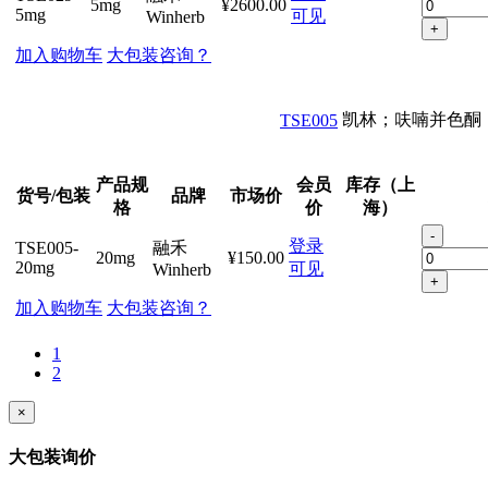
5mg
¥2600.00
5mg
可见
Winherb
+
加入购物车
大包装咨询？
凯林；呋喃并色酮
TSE005
产品规
会员
库存（上
货号/包装
品牌
市场价
格
价
海）
-
登录
TSE005-
融禾
20mg
¥150.00
20mg
可见
Winherb
+
加入购物车
大包装咨询？
1
2
×
大包装询价