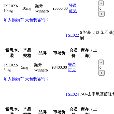
-
登录
TSE023-
融禾
10mg
¥3000.00
10mg
可见
Winherb
+
加入购物车
大包装咨询？
6-羟基-2-(2-苯乙
TSE022
酮
货号/包
产品
会员
库存（上
品牌
市场价
装
规格
价
海）
-
登录
TSE022-
融禾
5mg
¥3400.00
5mg
可见
Winherb
+
加入购物车
大包装咨询？
7-O-去甲氧基茵陈
TSE024
货号/包
产品
会员
库存（上
品牌
市场价