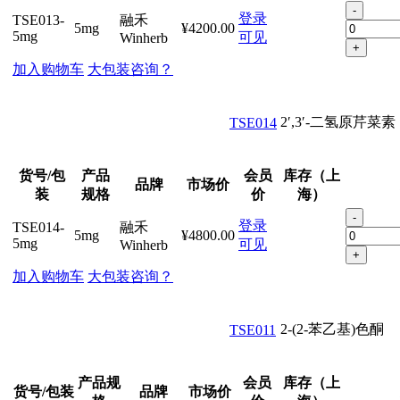
-
登录
TSE013-
融禾
5mg
¥4200.00
5mg
可见
Winherb
+
加入购物车
大包装咨询？
2′,3′-二氢原芹菜素
TSE014
货号/包
产品
会员
库存（上
品牌
市场价
装
规格
价
海）
-
登录
TSE014-
融禾
5mg
¥4800.00
5mg
可见
Winherb
+
加入购物车
大包装咨询？
2-(2-苯乙基)色酮
TSE011
产品规
会员
库存（上
货号/包装
品牌
市场价