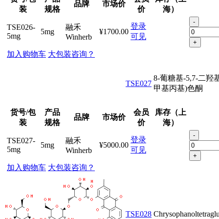
品牌
市场价
装
规格
价
海）
-
登录
TSE026-
融禾
5mg
¥1700.00
5mg
可见
Winherb
+
加入购物车
大包装咨询？
8-葡糖基-5,7-二羟基-
TSE027
甲基丙基)色酮
货号/包
产品
会员
库存（上
品牌
市场价
装
规格
价
海）
-
登录
TSE027-
融禾
5mg
¥5000.00
5mg
可见
Winherb
+
加入购物车
大包装咨询？
TSE028
Chrysophanoltetragl