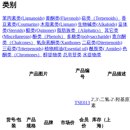
类别
苯丙素类(Lignanoids)
黄酮类(Flavonols)
萜类（Terpenoids）
香
豆素类(Coumarins)
木脂素类(Lignans)
生物碱类(Alkaloids)
甾体
类(Steroids)
醌类(Quinones)
脂肪族类（Aliphatics）
其它类
(Miscellaneous)
酚类（Phenols）
多糖类(polysaccharide)
查尔酮
类（Chalcones）
氧杂蒽酮类/Xanthones
二萜类(Diterpenoids)
三萜类(Triterpenoids)
植物精油(Essential oil)
酰胺类( Amides)
色
酮类（Chromones）
醇提物类
总皂苷类
水提物类
产品编
产品图片
产品描述
号
2',3'-二氢-2'-羟
TSE013
素
货号/包
产品
会员
库存（上
品牌
市场价
装
规格
价
海）