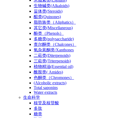
木脂素类(Lignans)
生物碱类(Alkaloids)
甾体类(Steroids)
醌类(Quinones)
脂肪族类（Aliphatics）
其它类(Miscellaneous)
酚类（Phenols）
多糖类(polysaccharide)
查尔酮类（Chalcones）
氧杂蒽酮类/Xanthones
二萜类(Diterpenoids)
三萜类(Triterpenoids)
植物精油(Essential oil)
酰胺类( Amides)
色酮类（Chromones）
(Alcoholic extracts)
Total saponins
Water extracts
生命科学
核苷及核苷酸
多肽
糖类