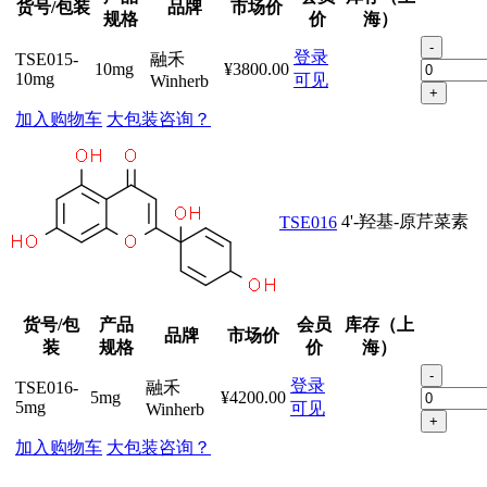
货号/包装
品牌
市场价
规格
价
海）
-
登录
TSE015-
融禾
10mg
¥3800.00
10mg
可见
Winherb
+
加入购物车
大包装咨询？
4'-羟基-原芹菜素
TSE016
货号/包
产品
会员
库存（上
品牌
市场价
装
规格
价
海）
-
登录
TSE016-
融禾
5mg
¥4200.00
5mg
可见
Winherb
+
加入购物车
大包装咨询？