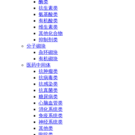
酶类
抗生素类
氨基酸类
有机酸类
维生素类
其他化合物
抑制剂类
分子砌块
杂环砌块
有机砌块
医药中间体
抗肿瘤类
抗病毒类
抗感染类
抗真菌类
糖尿病类
心脑血管类
消化系统类
免疫系统类
神经系统类
其他类
吡啶类