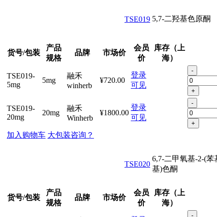
5,7-二羟基色原酮
TSE019
产品
会员
库存（上
货号/包装
品牌
市场价
规格
价
海）
-
登录
TSE019-
融禾
5mg
¥720.00
5mg
可见
winherb
+
-
登录
TSE019-
融禾
20mg
¥1800.00
20mg
可见
Winherb
+
加入购物车
大包装咨询？
6,7-二甲氧基-2-(
TSE020
基)色酮
产品
会员
库存（上
货号/包装
品牌
市场价
规格
价
海）
-