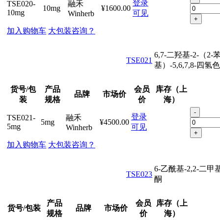
登录
TSE020-
融禾
10mg
¥1600.00
10mg
可见
Winherb
+
加入购物车
大包装咨询？
6,7-二羟基-2-（2-
TSE021
基）-5,6,7,8-四氢
货号/包
产品
会员
库存（上
品牌
市场价
装
规格
价
海）
-
登录
TSE021-
融禾
5mg
¥4500.00
5mg
可见
Winherb
+
加入购物车
大包装咨询？
6-乙酰基-2,2-二
TSE023
酮
产品
会员
库存（上
货号/包装
品牌
市场价
规格
价
海）