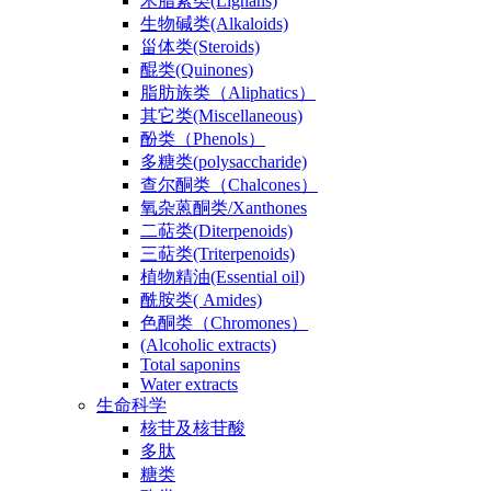
木脂素类(Lignans)
生物碱类(Alkaloids)
甾体类(Steroids)
醌类(Quinones)
脂肪族类（Aliphatics）
其它类(Miscellaneous)
酚类（Phenols）
多糖类(polysaccharide)
查尔酮类（Chalcones）
氧杂蒽酮类/Xanthones
二萜类(Diterpenoids)
三萜类(Triterpenoids)
植物精油(Essential oil)
酰胺类( Amides)
色酮类（Chromones）
(Alcoholic extracts)
Total saponins
Water extracts
生命科学
核苷及核苷酸
多肽
糖类