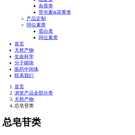
杂质类
荧光素&花菁类
产品定制
同位素类
蛋白质
同位素类
首页
天然产物
生命科学
分子砌块
医药中间体
联系我们
首页
浏览产品全部分类
天然产物
总皂苷类
总皂苷类