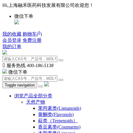
Hi,上海融禾医药科技发展有限公司欢迎您！
微信下单
0
我的收藏
购物车(
)
会员登录
免费注册
我的订单

服务热线
400-186-5138
微信下单
Toggle navigation
浏览产品全部分类
天然产物
苯丙素类(Lignanoids)
黄酮类(Flavonols)
萜类（Terpenoids）
香豆素类(Coumarins)