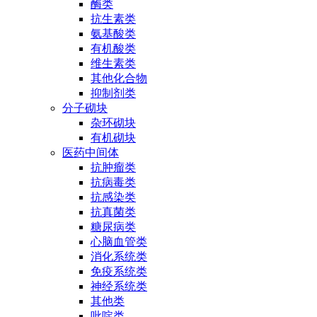
酶类
抗生素类
氨基酸类
有机酸类
维生素类
其他化合物
抑制剂类
分子砌块
杂环砌块
有机砌块
医药中间体
抗肿瘤类
抗病毒类
抗感染类
抗真菌类
糖尿病类
心脑血管类
消化系统类
免疫系统类
神经系统类
其他类
吡啶类