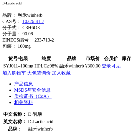
D-Lactic acid
品牌：
融禾winherb
CAS号：
10326-41-7
分子式：
C3H6O3
分子量：
90.08
EINECS编号：
233-713-2
包装：
100mg
货号/包装
纯度
品牌
市场价
会员价
库存
SYJ011–100mg
HPLC≥98%
融禾winherb
¥300.00
登录可见
加入购物车
大包装询价
加入收藏
产品信息
MSDS与安全信息
质检证书（CoA）
相关资料
中文名称：
D-乳酸
英文名称：
D-Lactic acid
品牌：
融禾winherb