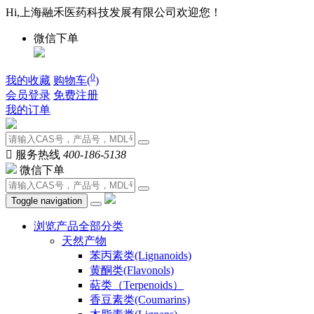
Hi,上海融禾医药科技发展有限公司欢迎您！
微信下单
0
我的收藏
购物车(
)
会员登录
免费注册
我的订单

服务热线
400-186-5138
微信下单
Toggle navigation
浏览产品全部分类
天然产物
苯丙素类(Lignanoids)
黄酮类(Flavonols)
萜类（Terpenoids）
香豆素类(Coumarins)