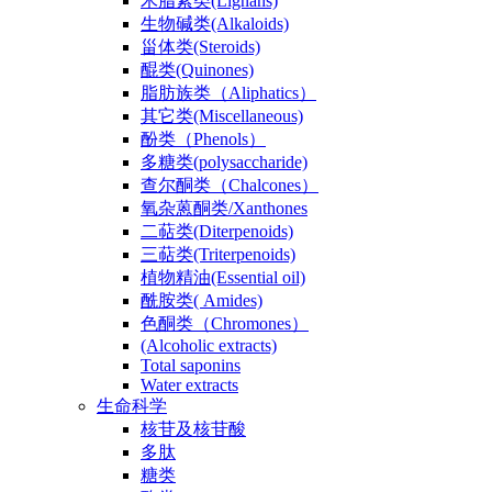
木脂素类(Lignans)
生物碱类(Alkaloids)
甾体类(Steroids)
醌类(Quinones)
脂肪族类（Aliphatics）
其它类(Miscellaneous)
酚类（Phenols）
多糖类(polysaccharide)
查尔酮类（Chalcones）
氧杂蒽酮类/Xanthones
二萜类(Diterpenoids)
三萜类(Triterpenoids)
植物精油(Essential oil)
酰胺类( Amides)
色酮类（Chromones）
(Alcoholic extracts)
Total saponins
Water extracts
生命科学
核苷及核苷酸
多肽
糖类