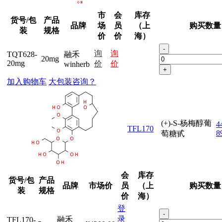
市
会
库存
货号/包
产品
品牌
场
员
（上
购买数量
装
规格
价
价
海）
-
询
询
TQT628-
融禾
20mg
20mg
价
价
winherb
+
加入购物车
大包装咨询？
(+)-S-杨梅醇葡
4
TFL170
8
萄糖甙
会
库存
货号/包
产品
品牌
市场价
员
（上
购买数量
装
规格
价
海）
登
-
录
融禾
TFL170-