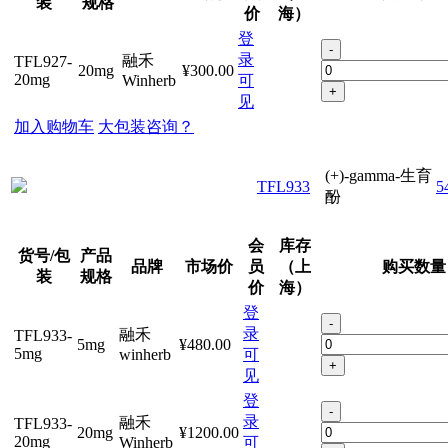
装
规格
价
海）
登
-
录
融禾
TFL927-
20mg
¥300.00
20mg
Winherb
可
+
见
加入购物车
大包装咨询？
(+)-gamma-生育
TFL933
5
酚
会
库存
货号/包
产品
品牌
市场价
员
（上
购买数量
装
规格
价
海）
登
-
录
融禾
TFL933-
5mg
¥480.00
5mg
winherb
可
+
见
登
-
录
融禾
TFL933-
20mg
¥1200.00
20mg
Winherb
可