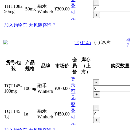
-
录
融禾
THT1082-
50mg
¥300.00
50mg
Winherb
可
+
见
加入购物车
大包装咨询？
4
(+)-冰片
TQT145
7
会
库存
货号/包
产品
品牌
市场价
员
（上
购买数量
装
规格
价
海）
登
-
录
融禾
TQT145-
100mg
¥200.00
100mg
Winherb
可
+
见
登
-
录
融禾
TQT145-
1g
¥450.00
1g
Winherb
可
+
见