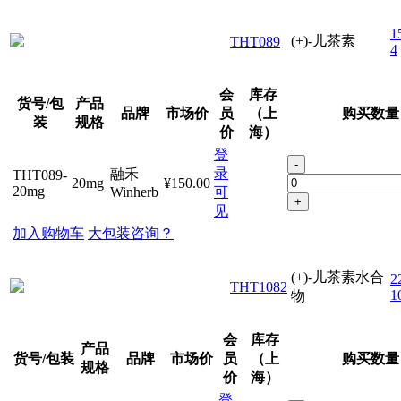
1
(+)-儿茶素
THT089
4
会
库存
货号/包
产品
品牌
市场价
员
（上
购买数量
装
规格
价
海）
登
-
录
融禾
THT089-
20mg
¥150.00
20mg
Winherb
可
+
见
加入购物车
大包装咨询？
(+)-儿茶素水合
2
THT1082
1
物
会
库存
产品
货号/包装
品牌
市场价
员
（上
购买数量
规格
价
海）
登