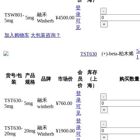
登
-
录
融禾
TSW801-
5mg
¥4500.00
5mg
Winherb
可
+
见
加入购物车
大包装咨询？
5
(+)-beta-柏木烯
TST630
1
会
库存
货号/包
产品
品牌
市场价
员
（上
购买数量
装
规格
价
海）
登
-
录
融禾
TST630-
5mg
¥760.00
5mg
winherb
可
+
见
登
-
录
融禾
TST630-
20mg
¥1900.00
20mg
Winherb
可
+