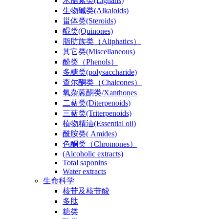
木脂素类(Lignans)
生物碱类(Alkaloids)
甾体类(Steroids)
醌类(Quinones)
脂肪族类（Aliphatics）
其它类(Miscellaneous)
酚类（Phenols）
多糖类(polysaccharide)
查尔酮类（Chalcones）
氧杂蒽酮类/Xanthones
二萜类(Diterpenoids)
三萜类(Triterpenoids)
植物精油(Essential oil)
酰胺类( Amides)
色酮类（Chromones）
(Alcoholic extracts)
Total saponins
Water extracts
生命科学
核苷及核苷酸
多肽
糖类