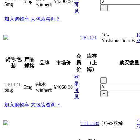
5mg
¥4200.00
5mg
winherb
可
+
见
加入购物车
大包装咨询？
(+)-
1
TFL171
YashabushidiolB
3
会
库存
货号/包
产品
品牌
市场价
员
（上
购买数量
装
规格
价
海）
登
-
录
融禾
TFL171-
5mg
¥4060.00
5mg
winherb
可
+
见
加入购物车
大包装咨询？
7
(+)-α-蒎烯
TTL1180
7