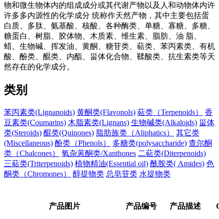
物和微生物体内的组成成分或其代谢产物以及人和动物体内许
许多多内源性的化学成分 统称作天然产物，其中主要包括蛋
白质、多肽、氨基酸、核酸、各种酶类、单糖、寡糖、多糖、
糖蛋白、树脂、胶体物、木质素、维生素、脂肪、油 脂、
蜡、生物碱、挥发油、黄酮、糖苷类、萜类、苯丙素类、有机
酸、酚类、醌类、内酯、甾体化合物、鞣酸类、抗生素类等天
然存在的化学成分。
类别
苯丙素类(Lignanoids)
黄酮类(Flavonols)
萜类（Terpenoids）
香
豆素类(Coumarins)
木脂素类(Lignans)
生物碱类(Alkaloids)
甾体
类(Steroids)
醌类(Quinones)
脂肪族类（Aliphatics）
其它类
(Miscellaneous)
酚类（Phenols）
多糖类(polysaccharide)
查尔酮
类（Chalcones）
氧杂蒽酮类/Xanthones
二萜类(Diterpenoids)
三萜类(Triterpenoids)
植物精油(Essential oil)
酰胺类( Amides)
色
酮类（Chromones）
醇提物类
总皂苷类
水提物类
产品图片
产品编号
产品描述