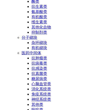
酶类
抗生素类
氨基酸类
有机酸类
维生素类
其他化合物
抑制剂类
分子砌块
杂环砌块
有机砌块
医药中间体
抗肿瘤类
抗病毒类
抗感染类
抗真菌类
糖尿病类
心脑血管类
消化系统类
免疫系统类
神经系统类
其他类
吡啶类