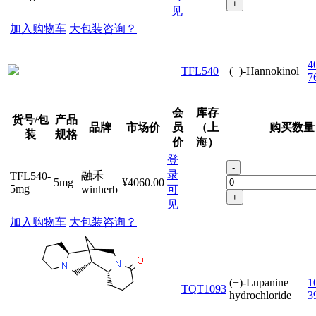
+
见
加入购物车
大包装咨询？
4
TFL540
(+)-Hannokinol
7
会
库存
货号/包
产品
品牌
市场价
员
（上
购买数量
装
规格
价
海）
登
-
录
融禾
TFL540-
5mg
¥4060.00
5mg
winherb
可
+
见
加入购物车
大包装咨询？
(+)-Lupanine
1
TQT1093
hydrochloride
3