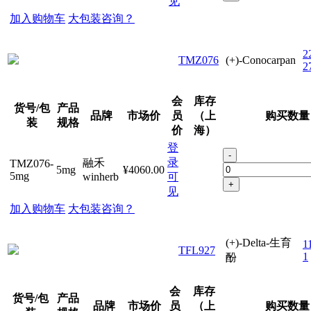
见
加入购物车
大包装咨询？
2
TMZ076
(+)-Conocarpan
2
会
库存
货号/包
产品
品牌
市场价
员
（上
购买数量
装
规格
价
海）
登
-
录
融禾
TMZ076-
5mg
¥4060.00
5mg
winherb
可
+
见
加入购物车
大包装咨询？
(+)-Delta-生育
1
TFL927
1
酚
会
库存
货号/包
产品
品牌
市场价
员
（上
购买数量