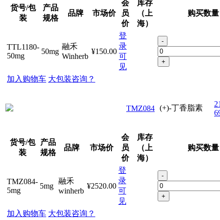
会
库存
货号/包
产品
品牌
市场价
员
（上
购买数量
装
规格
价
海）
登
-
录
融禾
TTL1180-
50mg
¥150.00
50mg
Winherb
可
+
见
加入购物车
大包装咨询？
2
(+)-丁香脂素
TMZ084
6
会
库存
货号/包
产品
品牌
市场价
员
（上
购买数量
装
规格
价
海）
登
-
录
融禾
TMZ084-
5mg
¥2520.00
5mg
winherb
可
+
见
加入购物车
大包装咨询？