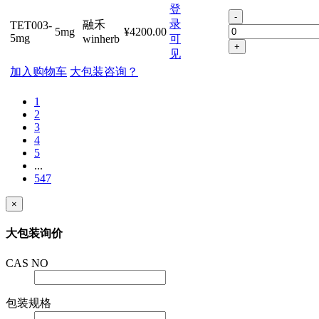
登
-
录
融禾
TET003-
5mg
¥4200.00
5mg
winherb
可
+
见
加入购物车
大包装咨询？
1
2
3
4
5
...
547
×
大包装询价
CAS NO
包装规格