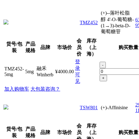
(+)--落叶松脂
醇 4'-O-葡萄糖-
6
TMZ452
9
(1→3)-beta-D-
葡萄糖苷
会
库存
货号/包
产品
品牌
市场价
员
（上
购买数量
装
规格
价
海）
登
-
录
融禾
TMZ452-
5mg
¥4000.00
5mg
Winherb
可
+
见
加入购物车
大包装咨询？
2
TSW801
(+)-Affinisine
1
会
库存
货号/包
产品
品牌
市场价
员
（上
购买数量
装
规格
价
海）