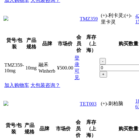
加入购物车
大包装咨询？
(+)-利卡灵;(+)-
4
TMZ359
1
里卡灵
会
库存
货号/包
产品
品牌
市场价
员
（上
购买数量
装
规格
价
海）
登
-
录
融禾
TMZ359-
10mg
¥500.00
10mg
Winherb
可
+
见
加入购物车
大包装咨询？
1
(+)-刺柏脑
TET003
6
会
库存
货号/包
产品
品牌
市场价
员
（上
购买数量
装
规格
价
海）