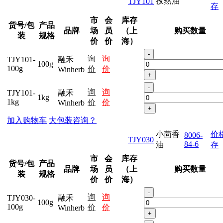
孜然油
TJY101
存
市
会
库存
货号/包
产品
品牌
场
员
（上
购买数量
装
规格
价
价
海）
-
询
询
TJY101-
融禾
100g
100g
价
价
Winherb
+
-
询
询
TJY101-
融禾
1kg
1kg
价
价
Winherb
+
加入购物车
大包装咨询？
小茴香
价
8006-
TJY030
84-6
油
存
市
会
库存
货号/包
产品
品牌
场
员
（上
购买数量
装
规格
价
价
海）
-
询
询
TJY030-
融禾
100g
100g
价
价
Winherb
+