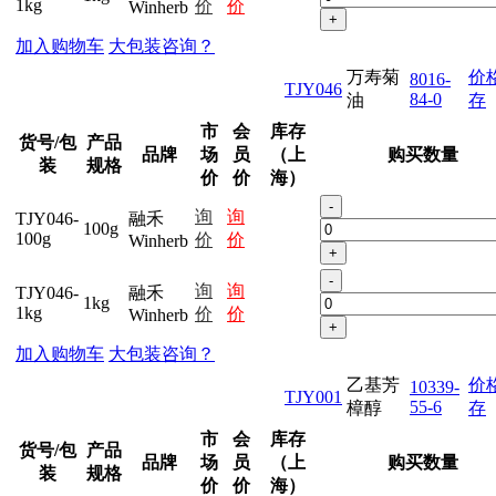
1kg
价
价
Winherb
+
加入购物车
大包装咨询？
万寿菊
价
8016-
TJY046
84-0
油
存
市
会
库存
货号/包
产品
品牌
场
员
（上
购买数量
装
规格
价
价
海）
-
询
询
TJY046-
融禾
100g
100g
价
价
Winherb
+
-
询
询
TJY046-
融禾
1kg
1kg
价
价
Winherb
+
加入购物车
大包装咨询？
乙基芳
价
10339-
TJY001
55-6
樟醇
存
市
会
库存
货号/包
产品
品牌
场
员
（上
购买数量
装
规格
价
价
海）