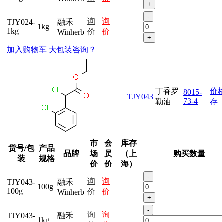
+
-
询
询
TJY024-
融禾
1kg
1kg
价
价
Winherb
+
加入购物车
大包装咨询？
丁香罗
价
8015-
TJY043
73-4
勒油
存
市
会
库存
货号/包
产品
品牌
场
员
（上
购买数量
装
规格
价
价
海）
-
询
询
TJY043-
融禾
100g
100g
价
价
Winherb
+
-
询
询
TJY043-
融禾
1kg