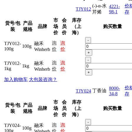
(-)-α-水
价
4221-
TJY012
98-1
芹烯
存
市
会
库存
货号/包
产品
品牌
场
员
（上
购买数量
装
规格
价
价
海）
-
询
询
TJY012-
融禾
100g
100g
价
价
Winherb
+
-
询
询
TJY012-
融禾
1kg
1kg
价
价
Winherb
+
加入购物车
大包装咨询？
价
8000-
丁香油
TJY024
34-8
存
市
会
库存
货号/包
产品
品牌
场
员
（上
购买数量
装
规格
价
价
海）
-
询
询
TJY024-
融禾
100g
100g
价
价
Winherb