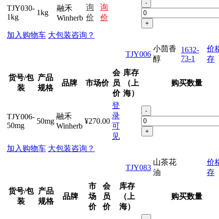
-
询
询
TJY030-
融禾
1kg
1kg
价
价
Winherb
+
加入购物车
大包装咨询？
小茴香
价
1632-
TJY006
73-1
醇
存
会
库存
货号/包
产品
品牌
市场价
员
（上
购买数量
装
规格
价
海）
登
-
录
融禾
TJY006-
50mg
¥270.00
50mg
Winherb
可
+
见
加入购物车
大包装咨询？
山茶花
价
TJY083
油
存
市
会
库存
货号/包
产品
品牌
场
员
（上
购买数量
装
规格
价
价
海）