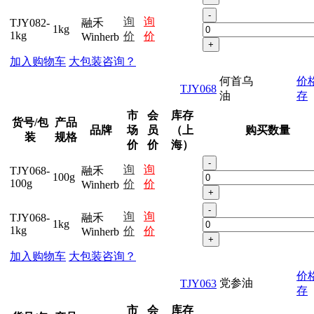
-
询
询
TJY082-
融禾
1kg
1kg
价
价
Winherb
+
加入购物车
大包装咨询？
何首乌
价
TJY068
油
存
市
会
库存
货号/包
产品
品牌
场
员
（上
购买数量
装
规格
价
价
海）
-
询
询
TJY068-
融禾
100g
100g
价
价
Winherb
+
-
询
询
TJY068-
融禾
1kg
1kg
价
价
Winherb
+
加入购物车
大包装咨询？
价
党参油
TJY063
存
市
会
库存