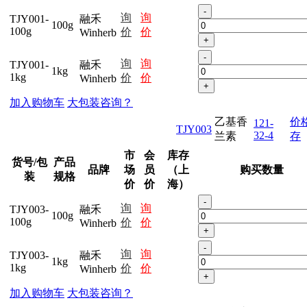
-
询
询
TJY001-
融禾
100g
100g
价
价
Winherb
+
-
询
询
TJY001-
融禾
1kg
1kg
价
价
Winherb
+
加入购物车
大包装咨询？
乙基香
价
121-
TJY003
32-4
兰素
存
市
会
库存
货号/包
产品
品牌
场
员
（上
购买数量
装
规格
价
价
海）
-
询
询
TJY003-
融禾
100g
100g
价
价
Winherb
+
-
询
询
TJY003-
融禾
1kg
1kg
价
价
Winherb
+
加入购物车
大包装咨询？