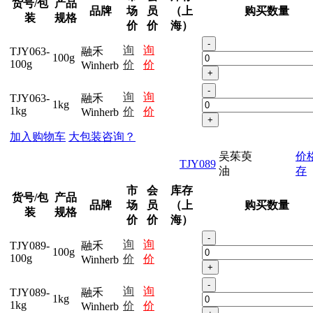
货号/包
产品
品牌
场
员
（上
购买数量
装
规格
价
价
海）
-
询
询
TJY063-
融禾
100g
100g
价
价
Winherb
+
-
询
询
TJY063-
融禾
1kg
1kg
价
价
Winherb
+
加入购物车
大包装咨询？
吴茱萸
价
TJY089
油
存
市
会
库存
货号/包
产品
品牌
场
员
（上
购买数量
装
规格
价
价
海）
-
询
询
TJY089-
融禾
100g
100g
价
价
Winherb
+
-
询
询
TJY089-
融禾
1kg
1kg
价
价
Winherb