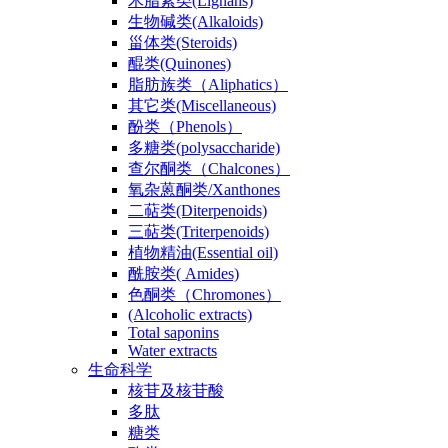
木脂素类(Lignans)
生物碱类(Alkaloids)
甾体类(Steroids)
醌类(Quinones)
脂肪族类（Aliphatics）
其它类(Miscellaneous)
酚类（Phenols）
多糖类(polysaccharide)
查尔酮类（Chalcones）
氧杂蒽酮类/Xanthones
二萜类(Diterpenoids)
三萜类(Triterpenoids)
植物精油(Essential oil)
酰胺类( Amides)
色酮类（Chromones）
(Alcoholic extracts)
Total saponins
Water extracts
生命科学
核苷及核苷酸
多肽
糖类