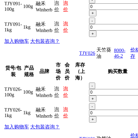
-
询
询
TJY091-
融禾
100g
100g
价
价
Winherb
+
-
询
询
TJY091-
融禾
1kg
1kg
价
价
Winherb
+
加入购物车
大包装咨询？
天竺葵
价
8000-
TJY026
46-2
油
存
市
会
库存
货号/包
产品
品牌
场
员
（上
购买数量
装
规格
价
价
海）
-
询
询
TJY026-
融禾
100g
100g
价
价
Winherb
+
-
询
询
TJY026-
融禾
1kg
1kg
价
价
Winherb
+
加入购物车
大包装咨询？
价