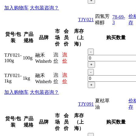
+
加入购物车
大包装咨询？
四氢芳
价
78-69-
TJY021
3
樟醇
存
市
会
库存
货号/包
产品
品牌
场
员
（上
购买数量
装
规格
价
价
海）
-
询
询
TJY021-
融禾
100g
100g
价
价
Winherb
+
-
询
询
TJY021-
融禾
1kg
1kg
价
价
Winherb
+
加入购物车
大包装咨询？
夏枯草
价
TJY091
油
存
市
会
库存
货号/包
产品
品牌
场
员
（上
购买数量
装
规格
价
价
海）