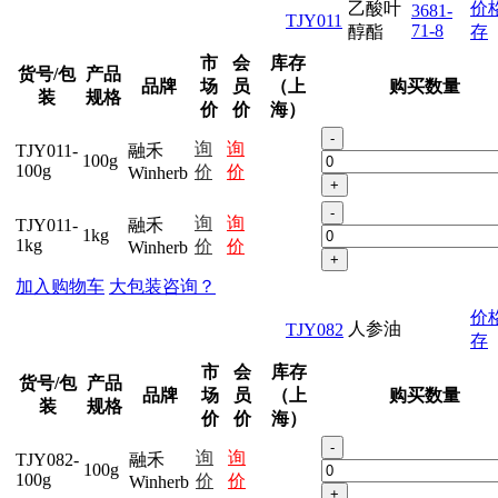
乙酸叶
价
3681-
TJY011
71-8
醇酯
存
市
会
库存
货号/包
产品
品牌
场
员
（上
购买数量
装
规格
价
价
海）
-
询
询
TJY011-
融禾
100g
100g
价
价
Winherb
+
-
询
询
TJY011-
融禾
1kg
1kg
价
价
Winherb
+
加入购物车
大包装咨询？
价
人参油
TJY082
存
市
会
库存
货号/包
产品
品牌
场
员
（上
购买数量
装
规格
价
价
海）
-
询
询
TJY082-
融禾
100g
100g
价
价
Winherb
+