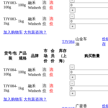
-
询
询
TJY083-
融禾
100g
100g
价
价
Winherb
+
-
询
询
TJY083-
融禾
1kg
1kg
价
价
Winherb
+
加入购物车
大包装咨询？
山金车
价
TJY084
油
存
市
会
库存
货号/包
产品
品牌
场
员
（上
购买数量
装
规格
价
价
海）
-
询
询
TJY084-
融禾
100g
100g
价
价
Winherb
+
-
询
询
TJY084-
融禾
1kg
1kg
价
价
Winherb
+
加入购物车
大包装咨询？
广藿香
价