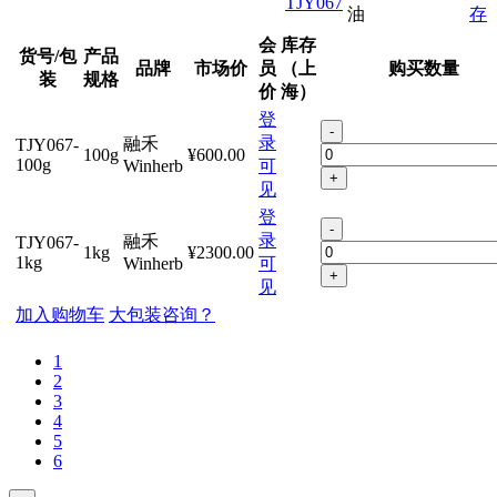
TJY067
油
存
会
库存
货号/包
产品
品牌
市场价
员
（上
购买数量
装
规格
价
海）
登
-
录
融禾
TJY067-
100g
¥600.00
100g
Winherb
可
+
见
登
-
录
融禾
TJY067-
1kg
¥2300.00
1kg
Winherb
可
+
见
加入购物车
大包装咨询？
1
2
3
4
5
6