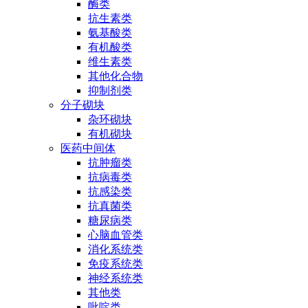
酶类
抗生素类
氨基酸类
有机酸类
维生素类
其他化合物
抑制剂类
分子砌块
杂环砌块
有机砌块
医药中间体
抗肿瘤类
抗病毒类
抗感染类
抗真菌类
糖尿病类
心脑血管类
消化系统类
免疫系统类
神经系统类
其他类
吡啶类