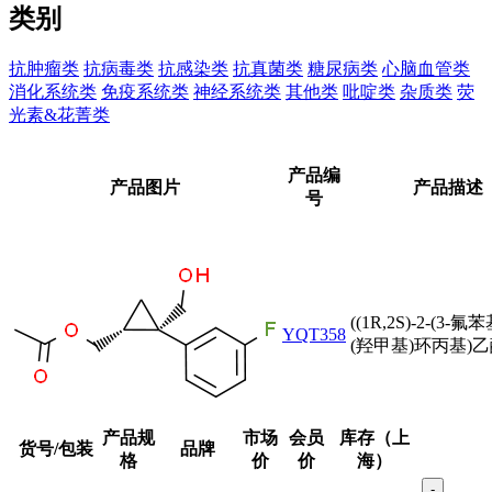
类别
抗肿瘤类
抗病毒类
抗感染类
抗真菌类
糖尿病类
心脑血管类
消化系统类
免疫系统类
神经系统类
其他类
吡啶类
杂质类
荧
光素&花菁类
产品编
产品图片
产品描述
号
((1R,2S)-2-(3-氟苯
YQT358
(羟甲基)环丙基)
产品规
市场
会员
库存（上
货号/包装
品牌
格
价
价
海）
-