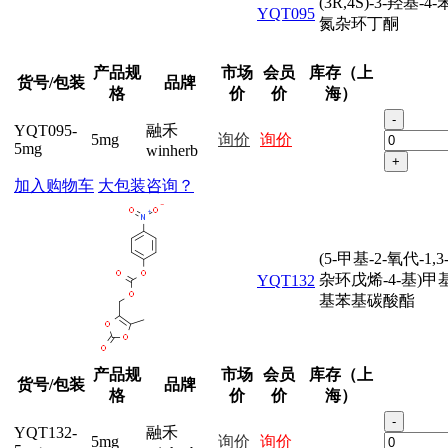
(3R,4S)-3-羟基-4-
YQT095
氮杂环丁酮
产品规
市场
会员
库存（上
货号/包装
品牌
格
价
价
海）
-
YQT095-
融禾
5mg
询价
询价
5mg
winherb
+
加入购物车
大包装咨询？
(5-甲基-2-氧代-1,
杂环戊烯-4-基)甲基
YQT132
基苯基碳酸酯
产品规
市场
会员
库存（上
货号/包装
品牌
格
价
价
海）
-
YQT132-
融禾
5mg
询价
询价