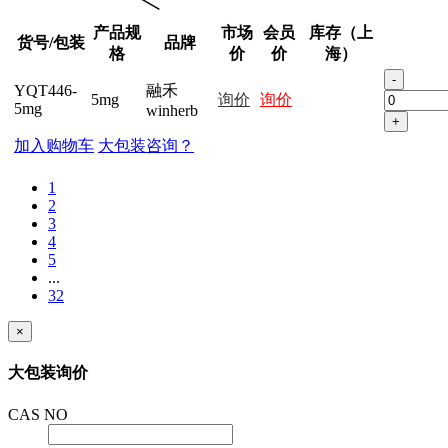
产品规
市场
会员
库存（上
货号/包装
品牌
格
价
价
海）
-
YQT446-
融禾
5mg
询价
询价
5mg
winherb
+
加入购物车
大包装咨询？
1
2
3
4
5
...
32
×
大包装询价
CAS NO