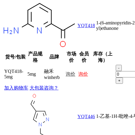
1-(6-aminopyridin-2
YQT418
yl)ethanone
产品规
市场
会员
库存（上
货号/包装
品牌
格
价
价
海）
-
YQT418-
融禾
5mg
询价
询价
5mg
winherb
+
加入购物车
大包装咨询？
1-乙基-1H-吡唑-4
YQT446