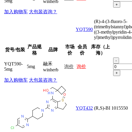
5mg
winherb
+
加入购物车
大包装咨询？
(R)-4-(3-fluoro-5-
(trimethylstannyl)ph
YQT590
((3-methylpyridin-4-
yl)methyl)pyrrolidi
产品规
市场
会员
库存（上
货号/包装
品牌
格
价
价
海）
-
YQT590-
融禾
5mg
询价
询价
5mg
winherb
+
加入购物车
大包装咨询？
YQT432
(R,S)-BI 1015550