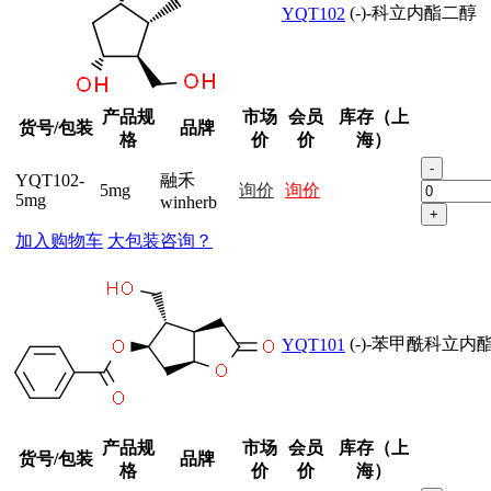
(-)-科立内酯二醇
YQT102
产品规
市场
会员
库存（上
货号/包装
品牌
格
价
价
海）
-
YQT102-
融禾
5mg
询价
询价
5mg
winherb
+
加入购物车
大包装咨询？
(-)-苯甲酰科立内
YQT101
产品规
市场
会员
库存（上
货号/包装
品牌
格
价
价
海）