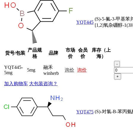
(S)-5-氟-3-甲基苯并
YQT445
[1,2]氧杂硼醇-1(3
产品规
市场
会员
库存（上
货号/包装
品牌
格
价
价
海）
-
YQT445-
融禾
5mg
询价
询价
5mg
winherb
+
加入购物车
大包装咨询？
(S)-对氯-Β-苯丙
YQT475