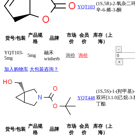
(1S,5R)-2-氧杂二环[
YQT103
辛-6-烯-3-酮
产品规
市场
会员
库存（上
货号/包装
品牌
格
价
价
海）
-
YQT103-
融禾
5mg
询价
询价
5mg
winherb
+
加入购物车
大包装咨询？
(1S,5S)-1-(羟甲基
双环[3.1.0]己烷-
YQT448
丁酯
产品规
市场
会员
库存（上
货号/包装
品牌
格
价
价
海）