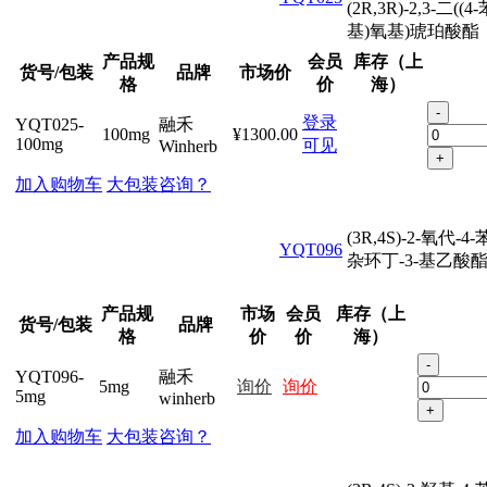
(2R,3R)-2,3-二((
基)氧基)琥珀酸酯
产品规
会员
库存（上
货号/包装
品牌
市场价
格
价
海）
-
登录
YQT025-
融禾
100mg
¥1300.00
100mg
可见
Winherb
+
加入购物车
大包装咨询？
(3R,4S)-2-氧代-
YQT096
杂环丁-3-基乙酸
产品规
市场
会员
库存（上
货号/包装
品牌
格
价
价
海）
-
YQT096-
融禾
5mg
询价
询价
5mg
winherb
+
加入购物车
大包装咨询？