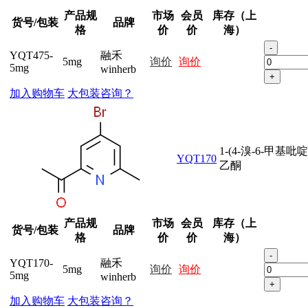
产品规
市场
会员
库存（上
货号/包装
品牌
格
价
价
海）
-
YQT475-
融禾
5mg
询价
询价
5mg
winherb
+
加入购物车
大包装咨询？
1-(4-溴-6-甲基吡啶
YQT170
乙酮
产品规
市场
会员
库存（上
货号/包装
品牌
格
价
价
海）
-
YQT170-
融禾
5mg
询价
询价
5mg
winherb
+
加入购物车
大包装咨询？