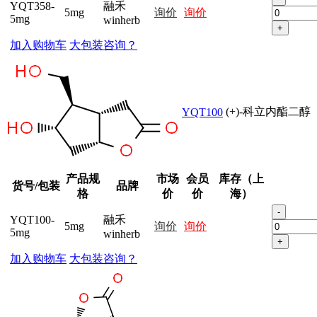
YQT358-
融禾
5mg
询价
询价
5mg
winherb
+
加入购物车
大包装咨询？
(+)-科立内酯二醇
YQT100
产品规
市场
会员
库存（上
货号/包装
品牌
格
价
价
海）
-
YQT100-
融禾
5mg
询价
询价
5mg
winherb
+
加入购物车
大包装咨询？