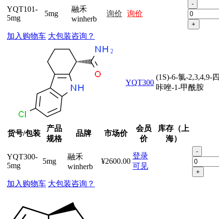
-
YQT101-
融禾
5mg
询价
询价
5mg
winherb
+
加入购物车
大包装咨询？
(1S)-6-氯-2,3,4,9
YQT300
咔唑-1-甲酰胺
产品
会员
库存（上
货号/包装
品牌
市场价
规格
价
海）
-
登录
YQT300-
融禾
5mg
¥2600.00
5mg
可见
winherb
+
加入购物车
大包装咨询？