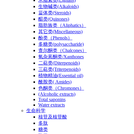
木脂素类(Lignans)
生物碱类(Alkaloids)
甾体类(Steroids)
醌类(Quinones)
脂肪族类（Aliphatics）
其它类(Miscellaneous)
酚类（Phenols）
多糖类(polysaccharide)
查尔酮类（Chalcones）
氧杂蒽酮类/Xanthones
二萜类(Diterpenoids)
三萜类(Triterpenoids)
植物精油(Essential oil)
酰胺类( Amides)
色酮类（Chromones）
(Alcoholic extracts)
Total saponins
Water extracts
生命科学
核苷及核苷酸
多肽
糖类