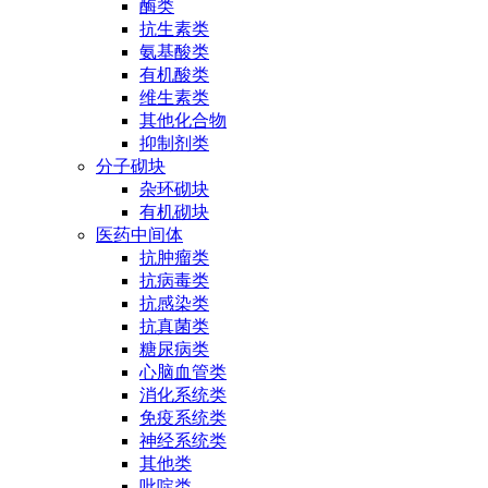
酶类
抗生素类
氨基酸类
有机酸类
维生素类
其他化合物
抑制剂类
分子砌块
杂环砌块
有机砌块
医药中间体
抗肿瘤类
抗病毒类
抗感染类
抗真菌类
糖尿病类
心脑血管类
消化系统类
免疫系统类
神经系统类
其他类
吡啶类