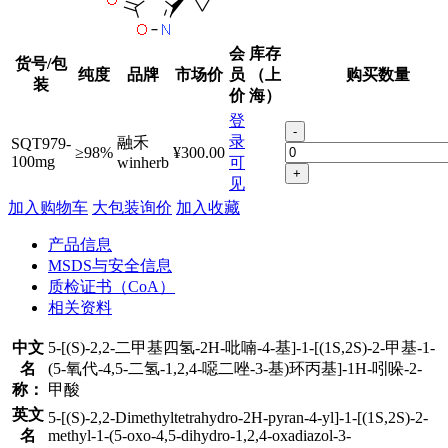
会
库存
货号/包
纯度
品牌
市场价
员
（上
购买数量
装
价
海）
登
-
录
融禾
SQT979-
≥98%
¥300.00
100mg
winherb
可
+
见
加入购物车
大包装询价
加入收藏
产品信息
MSDS与安全信息
质检证书（CoA）
相关资料
中文
5-[(S)-2,2-二甲基四氢-2H-吡喃-4-基]-1-[(1S,2S)-2-甲基-1-
名
(5-氧代-4,5-二氢-1,2,4-噁二唑-3-基)环丙基]-1H-吲哚-2-
称：
甲酸
英文
5-[(S)-2,2-Dimethyltetrahydro-2H-pyran-4-yl]-1-[(1S,2S)-2-
名
methyl-1-(5-oxo-4,5-dihydro-1,2,4-oxadiazol-3-