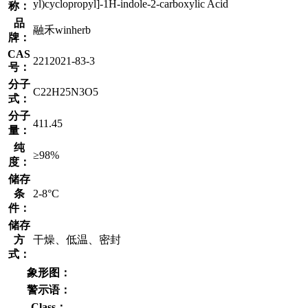
yl)cyclopropyl]-1H-indole-2-carboxylic Acid
称：
品
融禾winherb
牌：
CAS
2212021-83-3
号：
分子
C22H25N3O5
式：
分子
411.45
量：
纯
≥98%
度：
储存
条
2-8°C
件：
储存
方
干燥、低温、密封
式：
象形图：
警示语：
Class：