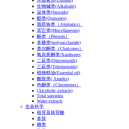
木脂素类(Lignans)
生物碱类(Alkaloids)
甾体类(Steroids)
醌类(Quinones)
脂肪族类（Aliphatics）
其它类(Miscellaneous)
酚类（Phenols）
多糖类(polysaccharide)
查尔酮类（Chalcones）
氧杂蒽酮类/Xanthones
二萜类(Diterpenoids)
三萜类(Triterpenoids)
植物精油(Essential oil)
酰胺类( Amides)
色酮类（Chromones）
(Alcoholic extracts)
Total saponins
Water extracts
生命科学
核苷及核苷酸
多肽
糖类