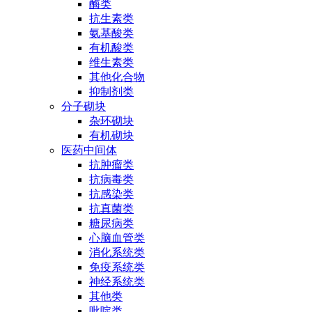
酶类
抗生素类
氨基酸类
有机酸类
维生素类
其他化合物
抑制剂类
分子砌块
杂环砌块
有机砌块
医药中间体
抗肿瘤类
抗病毒类
抗感染类
抗真菌类
糖尿病类
心脑血管类
消化系统类
免疫系统类
神经系统类
其他类
吡啶类