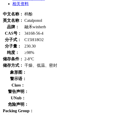
相关资料
中文名称：
梓酚
英文名称：
Catalponol
品牌：
融禾winherb
CAS号：
34168-56-4
分子式：
C15H18O2
分子量：
230.30
纯度：
≥98%
储存条件：
2-8°C
储存方式：
干燥、低温、密封
象形图：
警示语：
Class：
警告声明：
UNub：
危险声明：
Packing Group：