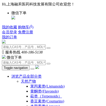
Hi,上海融禾医药科技发展有限公司欢迎您！
微信下单
0
我的收藏
购物车(
)
会员登录
免费注册
我的订单

服务热线
400-186-5138
微信下单
Toggle navigation
浏览产品全部分类
天然产物
苯丙素类(Lignanoids)
黄酮类(Flavonols)
萜类（Terpenoids）
香豆素类(Coumarins)