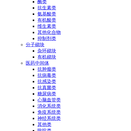
酶类
抗生素类
氨基酸类
有机酸类
维生素类
其他化合物
抑制剂类
分子砌块
杂环砌块
有机砌块
医药中间体
抗肿瘤类
抗病毒类
抗感染类
抗真菌类
糖尿病类
心脑血管类
消化系统类
免疫系统类
神经系统类
其他类
吡啶类