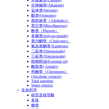
木脂素类(Lignans)
生物碱类(Alkaloids)
甾体类(Steroids)
醌类(Quinones)
脂肪族类（Aliphatics）
其它类(Miscellaneous)
酚类（Phenols）
多糖类(polysaccharide)
查尔酮类（Chalcones）
氧杂蒽酮类/Xanthones
二萜类(Diterpenoids)
三萜类(Triterpenoids)
植物精油(Essential oil)
酰胺类( Amides)
色酮类（Chromones）
(Alcoholic extracts)
Total saponins
Water extracts
生命科学
核苷及核苷酸
多肽
糖类