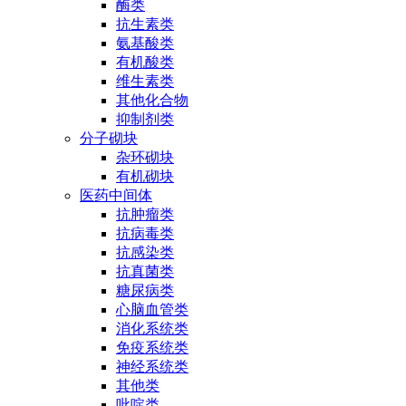
酶类
抗生素类
氨基酸类
有机酸类
维生素类
其他化合物
抑制剂类
分子砌块
杂环砌块
有机砌块
医药中间体
抗肿瘤类
抗病毒类
抗感染类
抗真菌类
糖尿病类
心脑血管类
消化系统类
免疫系统类
神经系统类
其他类
吡啶类