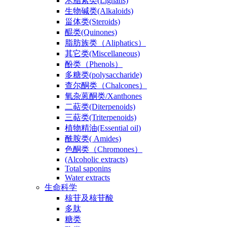
木脂素类(Lignans)
生物碱类(Alkaloids)
甾体类(Steroids)
醌类(Quinones)
脂肪族类（Aliphatics）
其它类(Miscellaneous)
酚类（Phenols）
多糖类(polysaccharide)
查尔酮类（Chalcones）
氧杂蒽酮类/Xanthones
二萜类(Diterpenoids)
三萜类(Triterpenoids)
植物精油(Essential oil)
酰胺类( Amides)
色酮类（Chromones）
(Alcoholic extracts)
Total saponins
Water extracts
生命科学
核苷及核苷酸
多肽
糖类