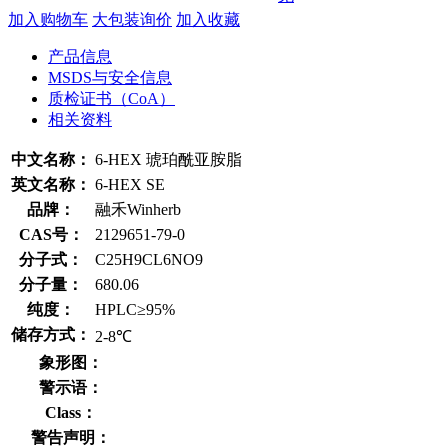
加入购物车
大包装询价
加入收藏
产品信息
MSDS与安全信息
质检证书（CoA）
相关资料
中文名称：
6-HEX 琥珀酰亚胺脂
英文名称：
6-HEX SE
品牌：
融禾Winherb
CAS号：
2129651-79-0
分子式：
C25H9CL6NO9
分子量：
680.06
纯度：
HPLC≥95%
储存方式：
2-8℃
象形图：
警示语：
Class：
警告声明：