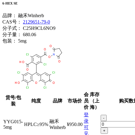
6-HEX SE
品牌：
融禾Winherb
CAS号：
2129651-79-0
分子式：
C25H9CL6NO9
分子量：
680.06
包装：
5mg
会
库存
货号/包
纯度
品牌
市场价
员
（上
购买数
装
价
海）
登
-
录
融禾
YYG015-
HPLC≥95%
¥950.00
5mg
Winherb
可
+
见