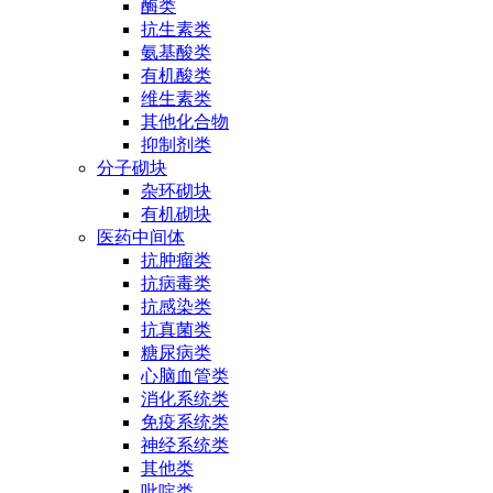
酶类
抗生素类
氨基酸类
有机酸类
维生素类
其他化合物
抑制剂类
分子砌块
杂环砌块
有机砌块
医药中间体
抗肿瘤类
抗病毒类
抗感染类
抗真菌类
糖尿病类
心脑血管类
消化系统类
免疫系统类
神经系统类
其他类
吡啶类