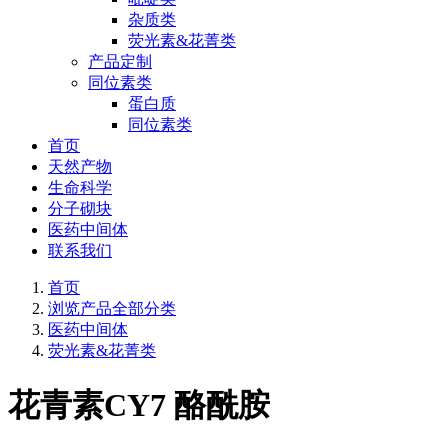
杂质类
荧光素&花菁类
产品定制
同位素类
蛋白质
同位素类
首页
天然产物
生命科学
分子砌块
医药中间体
联系我们
首页
浏览产品全部分类
医药中间体
荧光素&花菁类
花青素CY7 酪酰胺