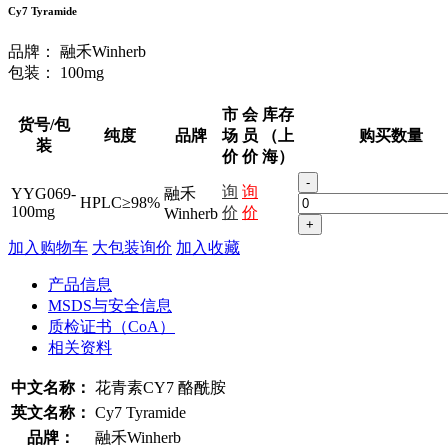
Cy7 Tyramide
品牌：
融禾Winherb
包装：
100mg
市
会
库存
货号/包
纯度
品牌
场
员
（上
购买数量
装
价
价
海）
-
询
询
YYG069-
融禾
HPLC≥98%
100mg
价
价
Winherb
+
加入购物车
大包装询价
加入收藏
产品信息
MSDS与安全信息
质检证书（CoA）
相关资料
中文名称：
花青素CY7 酪酰胺
英文名称：
Cy7 Tyramide
品牌：
融禾Winherb