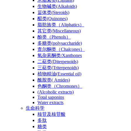
木脂素类(Lignans)
生物碱类(Alkaloids)
甾体类(Steroids)
醌类(Quinones)
脂肪族类（Aliphatics）
其它类(Miscellaneous)
酚类（Phenols）
多糖类(polysaccharide)
查尔酮类（Chalcones）
氧杂蒽酮类/Xanthones
二萜类(Diterpenoids)
三萜类(Triterpenoids)
植物精油(Essential oil)
酰胺类( Amides)
色酮类（Chromones）
(Alcoholic extracts)
Total saponins
Water extracts
生命科学
核苷及核苷酸
多肽
糖类