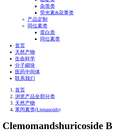
杂质类
荧光素&花菁类
产品定制
同位素类
蛋白质
同位素类
首页
天然产物
生命科学
分子砌块
医药中间体
联系我们
首页
浏览产品全部分类
天然产物
苯丙素类(Lignanoids)
Clemomandshuricoside B