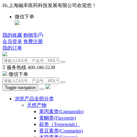
Hi,上海融禾医药科技发展有限公司欢迎您！
微信下单
0
我的收藏
购物车(
)
会员登录
免费注册
我的订单

服务热线
400-186-5138
微信下单
Toggle navigation
浏览产品全部分类
天然产物
苯丙素类(Lignanoids)
黄酮类(Flavonols)
萜类（Terpenoids）
香豆素类(Coumarins)