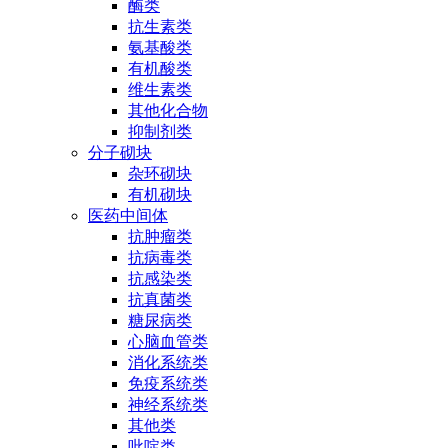
酶类
抗生素类
氨基酸类
有机酸类
维生素类
其他化合物
抑制剂类
分子砌块
杂环砌块
有机砌块
医药中间体
抗肿瘤类
抗病毒类
抗感染类
抗真菌类
糖尿病类
心脑血管类
消化系统类
免疫系统类
神经系统类
其他类
吡啶类