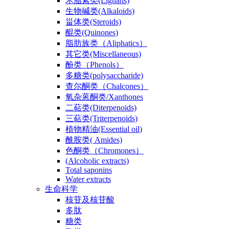
木脂素类(Lignans)
生物碱类(Alkaloids)
甾体类(Steroids)
醌类(Quinones)
脂肪族类（Aliphatics）
其它类(Miscellaneous)
酚类（Phenols）
多糖类(polysaccharide)
查尔酮类（Chalcones）
氧杂蒽酮类/Xanthones
二萜类(Diterpenoids)
三萜类(Triterpenoids)
植物精油(Essential oil)
酰胺类( Amides)
色酮类（Chromones）
(Alcoholic extracts)
Total saponins
Water extracts
生命科学
核苷及核苷酸
多肽
糖类