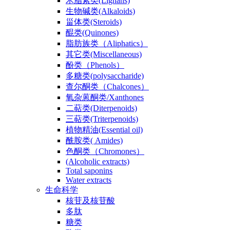
木脂素类(Lignans)
生物碱类(Alkaloids)
甾体类(Steroids)
醌类(Quinones)
脂肪族类（Aliphatics）
其它类(Miscellaneous)
酚类（Phenols）
多糖类(polysaccharide)
查尔酮类（Chalcones）
氧杂蒽酮类/Xanthones
二萜类(Diterpenoids)
三萜类(Triterpenoids)
植物精油(Essential oil)
酰胺类( Amides)
色酮类（Chromones）
(Alcoholic extracts)
Total saponins
Water extracts
生命科学
核苷及核苷酸
多肽
糖类