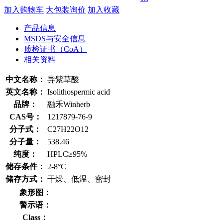
加入购物车
大包装询价
加入收藏
产品信息
MSDS与安全信息
质检证书（CoA）
相关资料
中文名称：
异紫草酸
英文名称：
Isolithospermic acid
品牌：
融禾Winherb
CAS号：
1217879-76-9
分子式：
C27H22O12
分子量：
538.46
纯度：
HPLC≥95%
储存条件：
2-8°C
储存方式：
干燥、低温、密封
象形图：
警示语：
Class：