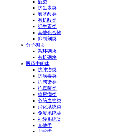
酶类
抗生素类
氨基酸类
有机酸类
维生素类
其他化合物
抑制剂类
分子砌块
杂环砌块
有机砌块
医药中间体
抗肿瘤类
抗病毒类
抗感染类
抗真菌类
糖尿病类
心脑血管类
消化系统类
免疫系统类
神经系统类
其他类
吡啶类