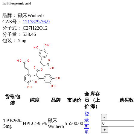
Isolithospermic acid
品牌：
融禾Winherb
CAS号：
1217879-76-9
分子式：
C27H22O12
分子量：
538.46
包装：
5mg
会
库存
货号/包
纯度
品牌
市场价
员
（上
购买数
装
价
海）
登
-
录
融禾
TBB266-
HPLC≥95%
¥5500.00
5mg
Winherb
可
+
见