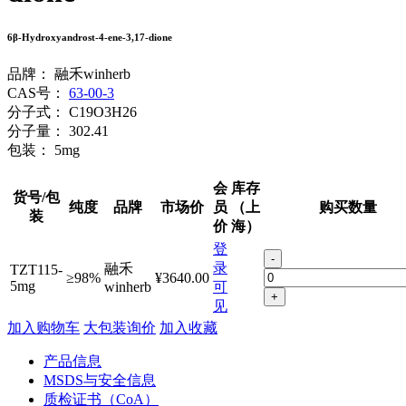
6β-Hydroxyandrost-4-ene-3,17-dione
品牌：
融禾winherb
CAS号：
63-00-3
分子式：
C19O3H26
分子量：
302.41
包装：
5mg
会
库存
货号/包
纯度
品牌
市场价
员
（上
购买数量
装
价
海）
登
-
录
融禾
TZT115-
≥98%
¥3640.00
5mg
winherb
可
+
见
加入购物车
大包装询价
加入收藏
产品信息
MSDS与安全信息
质检证书（CoA）