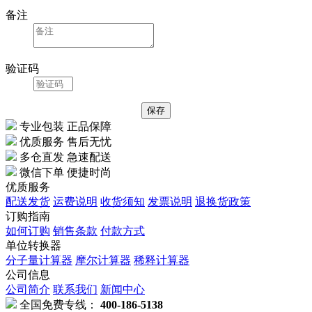
备注
验证码
专业包装 正品保障
优质服务 售后无忧
多仓直发 急速配送
微信下单 便捷时尚
优质服务
配送发货
运费说明
收货须知
发票说明
退换货政策
订购指南
如何订购
销售条款
付款方式
单位转换器
分子量计算器
摩尔计算器
稀释计算器
公司信息
公司简介
联系我们
新闻中心
全国免费专线：
400-186-5138