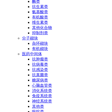
酶类
抗生素类
氨基酸类
有机酸类
维生素类
其他化合物
抑制剂类
分子砌块
杂环砌块
有机砌块
医药中间体
抗肿瘤类
抗病毒类
抗感染类
抗真菌类
糖尿病类
心脑血管类
消化系统类
免疫系统类
神经系统类
其他类
吡啶类