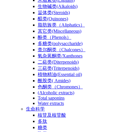
木脂素类(Lignans)
生物碱类(Alkaloids)
甾体类(Steroids)
醌类(Quinones)
脂肪族类（Aliphatics）
其它类(Miscellaneous)
酚类（Phenols）
多糖类(polysaccharide)
查尔酮类（Chalcones）
氧杂蒽酮类/Xanthones
二萜类(Diterpenoids)
三萜类(Triterpenoids)
植物精油(Essential oil)
酰胺类( Amides)
色酮类（Chromones）
(Alcoholic extracts)
Total saponins
Water extracts
生命科学
核苷及核苷酸
多肽
糖类