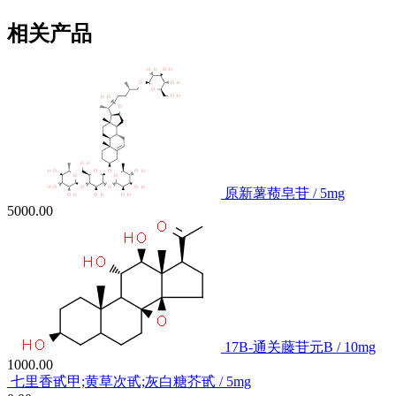
相关产品
原新薯蓣皂苷 / 5mg
5000.00
17Β-通关藤苷元B / 10mg
1000.00
七里香甙甲;黄草次甙;灰白糖芥甙 / 5mg