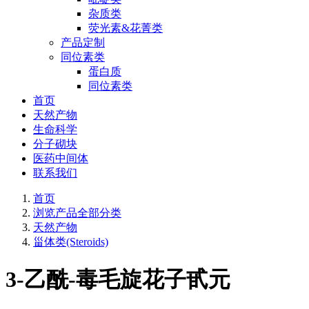
杂质类
荧光素&花菁类
产品定制
同位素类
蛋白质
同位素类
首页
天然产物
生命科学
分子砌块
医药中间体
联系我们
首页
浏览产品全部分类
天然产物
甾体类(Steroids)
3-乙酰-毒毛旋花子甙元