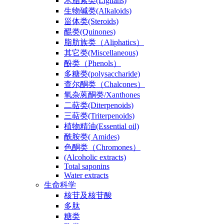
木脂素类(Lignans)
生物碱类(Alkaloids)
甾体类(Steroids)
醌类(Quinones)
脂肪族类（Aliphatics）
其它类(Miscellaneous)
酚类（Phenols）
多糖类(polysaccharide)
查尔酮类（Chalcones）
氧杂蒽酮类/Xanthones
二萜类(Diterpenoids)
三萜类(Triterpenoids)
植物精油(Essential oil)
酰胺类( Amides)
色酮类（Chromones）
(Alcoholic extracts)
Total saponins
Water extracts
生命科学
核苷及核苷酸
多肽
糖类