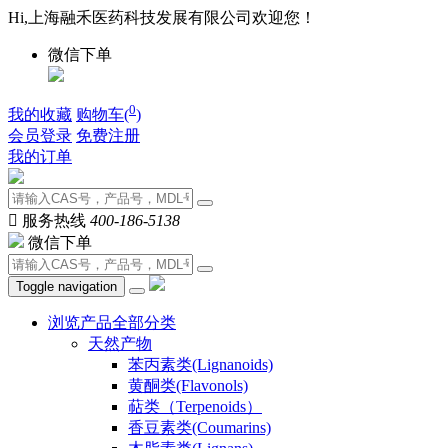
Hi,上海融禾医药科技发展有限公司欢迎您！
微信下单
0
我的收藏
购物车(
)
会员登录
免费注册
我的订单

服务热线
400-186-5138
微信下单
Toggle navigation
浏览产品全部分类
天然产物
苯丙素类(Lignanoids)
黄酮类(Flavonols)
萜类（Terpenoids）
香豆素类(Coumarins)