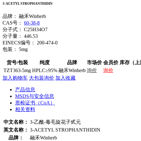
3-ACETYL STROPHANTHIDIN
品牌：
融禾Winherb
CAS号：
60-38-8
分子式：
C25H34O7
分子量：
446.53
EINECS编号：
200-474-0
包装：
5mg
货号/包装
纯度
品牌
市场价
会员价
库存（上
TZT363-5mg
HPLC≥95%
融禾Winherb
询价
询价
加入购物车
大包装询价
加入收藏
产品信息
MSDS与安全信息
质检证书（CoA）
相关资料
中文名称：
3-乙酰-毒毛旋花子甙元
英文名称：
3-ACETYL STROPHANTHIDIN
品牌：
融禾Winherb