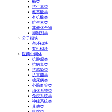
酶类
抗生素类
氨基酸类
有机酸类
维生素类
其他化合物
抑制剂类
分子砌块
杂环砌块
有机砌块
医药中间体
抗肿瘤类
抗病毒类
抗感染类
抗真菌类
糖尿病类
心脑血管类
消化系统类
免疫系统类
神经系统类
其他类
吡啶类