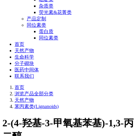
杂质类
荧光素&花菁类
产品定制
同位素类
蛋白质
同位素类
首页
天然产物
生命科学
分子砌块
医药中间体
联系我们
首页
浏览产品全部分类
天然产物
苯丙素类(Lignanoids)
2-(4-羟基-3-甲氧基苯基)-1,3-丙