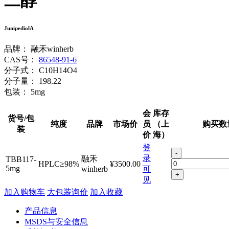
二醇
JunipediolA
品牌：
融禾winherb
CAS号：
86548-91-6
分子式：
C10H14O4
分子量：
198.22
包装：
5mg
会
库存
货号/包
纯度
品牌
市场价
员
（上
购买数
装
价
海）
登
-
录
融禾
TBB117-
HPLC≥98%
¥3500.00
5mg
winherb
可
+
见
加入购物车
大包装询价
加入收藏
产品信息
MSDS与安全信息