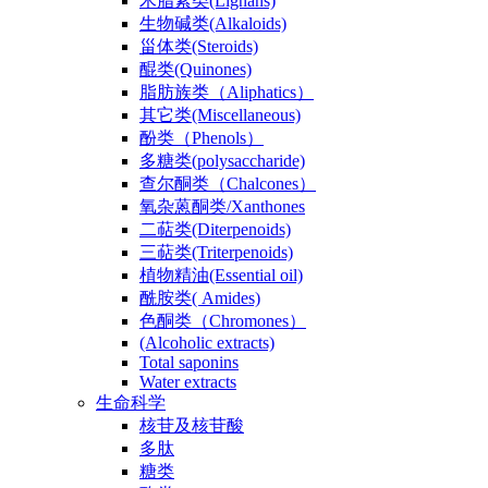
木脂素类(Lignans)
生物碱类(Alkaloids)
甾体类(Steroids)
醌类(Quinones)
脂肪族类（Aliphatics）
其它类(Miscellaneous)
酚类（Phenols）
多糖类(polysaccharide)
查尔酮类（Chalcones）
氧杂蒽酮类/Xanthones
二萜类(Diterpenoids)
三萜类(Triterpenoids)
植物精油(Essential oil)
酰胺类( Amides)
色酮类（Chromones）
(Alcoholic extracts)
Total saponins
Water extracts
生命科学
核苷及核苷酸
多肽
糖类