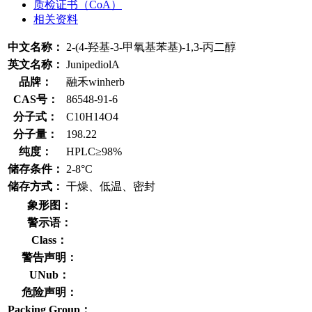
质检证书（CoA）
相关资料
中文名称：
2-(4-羟基-3-甲氧基苯基)-1,3-丙二醇
英文名称：
JunipediolA
品牌：
融禾winherb
CAS号：
86548-91-6
分子式：
C10H14O4
分子量：
198.22
纯度：
HPLC≥98%
储存条件：
2-8°C
储存方式：
干燥、低温、密封
象形图：
警示语：
Class：
警告声明：
UNub：
危险声明：
Packing Group：