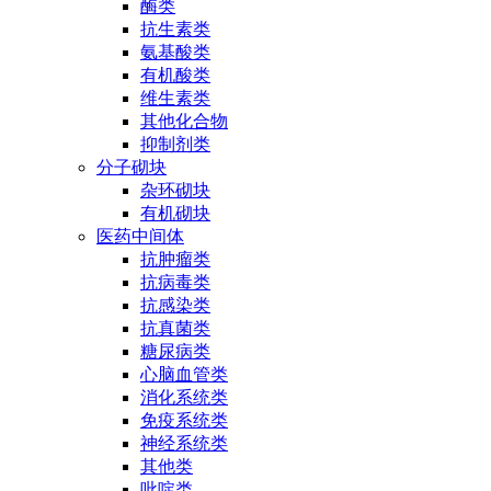
酶类
抗生素类
氨基酸类
有机酸类
维生素类
其他化合物
抑制剂类
分子砌块
杂环砌块
有机砌块
医药中间体
抗肿瘤类
抗病毒类
抗感染类
抗真菌类
糖尿病类
心脑血管类
消化系统类
免疫系统类
神经系统类
其他类
吡啶类