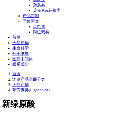
杂质类
荧光素&花菁类
产品定制
同位素类
蛋白质
同位素类
首页
天然产物
生命科学
分子砌块
医药中间体
联系我们
首页
浏览产品全部分类
天然产物
苯丙素类(Lignanoids)
新绿原酸