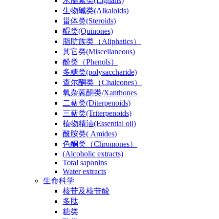
木脂素类(Lignans)
生物碱类(Alkaloids)
甾体类(Steroids)
醌类(Quinones)
脂肪族类（Aliphatics）
其它类(Miscellaneous)
酚类（Phenols）
多糖类(polysaccharide)
查尔酮类（Chalcones）
氧杂蒽酮类/Xanthones
二萜类(Diterpenoids)
三萜类(Triterpenoids)
植物精油(Essential oil)
酰胺类( Amides)
色酮类（Chromones）
(Alcoholic extracts)
Total saponins
Water extracts
生命科学
核苷及核苷酸
多肽
糖类