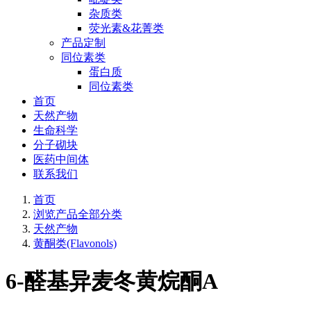
杂质类
荧光素&花菁类
产品定制
同位素类
蛋白质
同位素类
首页
天然产物
生命科学
分子砌块
医药中间体
联系我们
首页
浏览产品全部分类
天然产物
黄酮类(Flavonols)
6-醛基异麦冬黄烷酮A