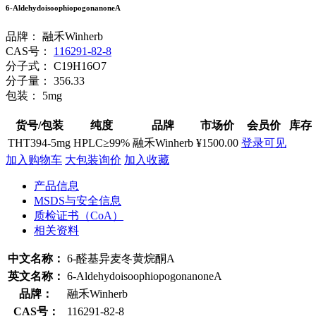
6-AldehydoisoophiopogonanoneA
品牌：
融禾Winherb
CAS号：
116291-82-8
分子式：
C19H16O7
分子量：
356.33
包装：
5mg
货号/包装
纯度
品牌
市场价
会员价
库存
THT394-5mg
HPLC≥99%
融禾Winherb
¥1500.00
登录可见
加入购物车
大包装询价
加入收藏
产品信息
MSDS与安全信息
质检证书（CoA）
相关资料
中文名称：
6-醛基异麦冬黄烷酮A
英文名称：
6-AldehydoisoophiopogonanoneA
品牌：
融禾Winherb
CAS号：
116291-82-8