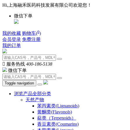
Hi,上海融禾医药科技发展有限公司欢迎您！
微信下单
0
我的收藏
购物车(
)
会员登录
免费注册
我的订单

服务热线
400-186-5138
微信下单
Toggle navigation
浏览产品全部分类
天然产物
苯丙素类(Lignanoids)
黄酮类(Flavonols)
萜类（Terpenoids）
香豆素类(Coumarins)