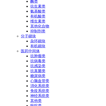
酶类
抗生素类
氨基酸类
有机酸类
维生素类
其他化合物
抑制剂类
分子砌块
杂环砌块
有机砌块
医药中间体
抗肿瘤类
抗病毒类
抗感染类
抗真菌类
糖尿病类
心脑血管类
消化系统类
免疫系统类
神经系统类
其他类
吡啶类