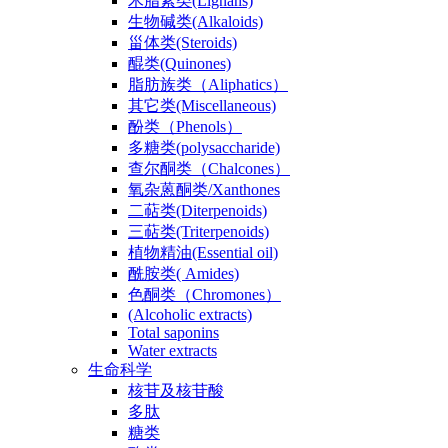
木脂素类(Lignans)
生物碱类(Alkaloids)
甾体类(Steroids)
醌类(Quinones)
脂肪族类（Aliphatics）
其它类(Miscellaneous)
酚类（Phenols）
多糖类(polysaccharide)
查尔酮类（Chalcones）
氧杂蒽酮类/Xanthones
二萜类(Diterpenoids)
三萜类(Triterpenoids)
植物精油(Essential oil)
酰胺类( Amides)
色酮类（Chromones）
(Alcoholic extracts)
Total saponins
Water extracts
生命科学
核苷及核苷酸
多肽
糖类