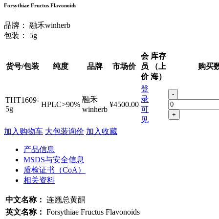
Forsythiae Fructus Flavonoids
品牌：
融禾winherb
包装：
5g
会
库存
货号/包装
纯度
品牌
市场价
员
（上
购买
价
海）
登
-
录
融禾
THT1609-
HPLC>90%
¥4500.00
5g
winherb
可
+
见
加入购物车
大包装询价
加入收藏
产品信息
MSDS与安全信息
质检证书（CoA）
相关资料
中文名称：
连翘总黄酮
英文名称：
Forsythiae Fructus Flavonoids