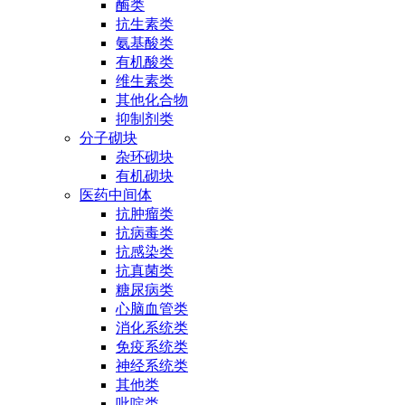
酶类
抗生素类
氨基酸类
有机酸类
维生素类
其他化合物
抑制剂类
分子砌块
杂环砌块
有机砌块
医药中间体
抗肿瘤类
抗病毒类
抗感染类
抗真菌类
糖尿病类
心脑血管类
消化系统类
免疫系统类
神经系统类
其他类
吡啶类