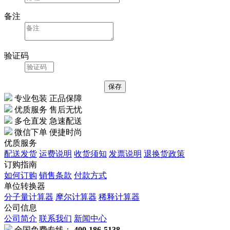
备注
验证码
专业包装 正品保障
优质服务 售后无忧
多仓直发 急速配送
微信下单 便捷时尚
优质服务
配送发货
运费说明
收货须知
发票说明
退换货政策
订购指南
如何订购
销售条款
付款方式
单位转换器
分子量计算器
摩尔计算器
稀释计算器
公司信息
公司简介
联系我们
新闻中心
全国免费专线：
400-186-5138