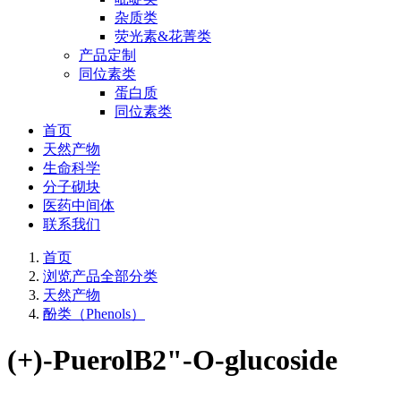
杂质类
荧光素&花菁类
产品定制
同位素类
蛋白质
同位素类
首页
天然产物
生命科学
分子砌块
医药中间体
联系我们
首页
浏览产品全部分类
天然产物
酚类（Phenols）
(+)-PuerolB2"-O-glucoside