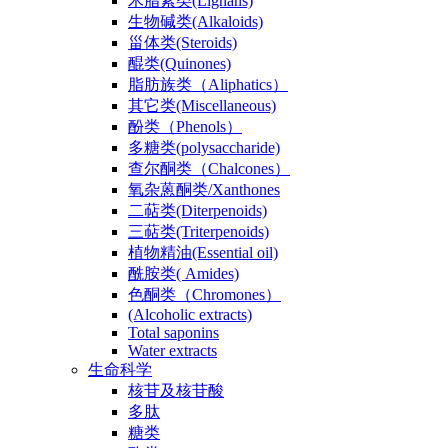
木脂素类(Lignans)
生物碱类(Alkaloids)
甾体类(Steroids)
醌类(Quinones)
脂肪族类（Aliphatics）
其它类(Miscellaneous)
酚类（Phenols）
多糖类(polysaccharide)
查尔酮类（Chalcones）
氧杂蒽酮类/Xanthones
二萜类(Diterpenoids)
三萜类(Triterpenoids)
植物精油(Essential oil)
酰胺类( Amides)
色酮类（Chromones）
(Alcoholic extracts)
Total saponins
Water extracts
生命科学
核苷及核苷酸
多肽
糖类