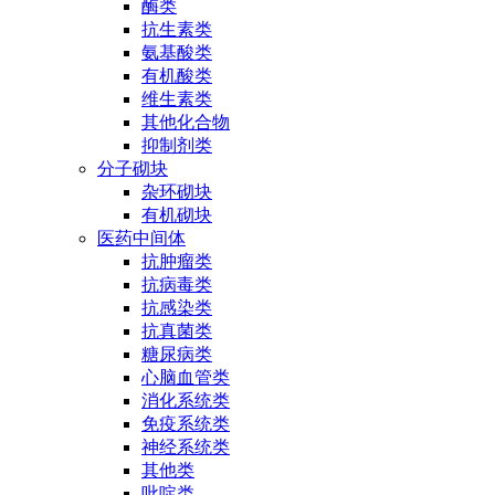
酶类
抗生素类
氨基酸类
有机酸类
维生素类
其他化合物
抑制剂类
分子砌块
杂环砌块
有机砌块
医药中间体
抗肿瘤类
抗病毒类
抗感染类
抗真菌类
糖尿病类
心脑血管类
消化系统类
免疫系统类
神经系统类
其他类
吡啶类