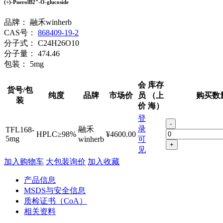
(+)-PuerolB2"-O-glucoside
品牌：
融禾winherb
CAS号：
868409-19-2
分子式：
C24H26O10
分子量：
474.46
包装：
5mg
会
库存
货号/包
纯度
品牌
市场价
员
（上
购买数
装
价
海）
登
-
录
融禾
TFL168-
HPLC≥98%
¥4600.00
5mg
winherb
可
+
见
加入购物车
大包装询价
加入收藏
产品信息
MSDS与安全信息
质检证书（CoA）
相关资料