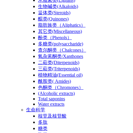
木脂素类(Lignans)
生物碱类(Alkaloids)
甾体类(Steroids)
醌类(Quinones)
脂肪族类（Aliphatics）
其它类(Miscellaneous)
酚类（Phenols）
多糖类(polysaccharide)
查尔酮类（Chalcones）
氧杂蒽酮类/Xanthones
二萜类(Diterpenoids)
三萜类(Triterpenoids)
植物精油(Essential oil)
酰胺类( Amides)
色酮类（Chromones）
(Alcoholic extracts)
Total saponins
Water extracts
生命科学
核苷及核苷酸
多肽
糖类