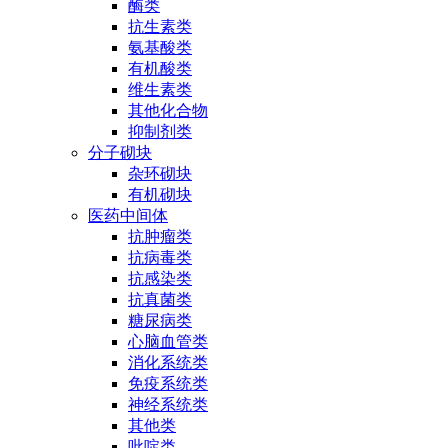
酶类
抗生素类
氨基酸类
有机酸类
维生素类
其他化合物
抑制剂类
分子砌块
杂环砌块
有机砌块
医药中间体
抗肿瘤类
抗病毒类
抗感染类
抗真菌类
糖尿病类
心脑血管类
消化系统类
免疫系统类
神经系统类
其他类
吡啶类