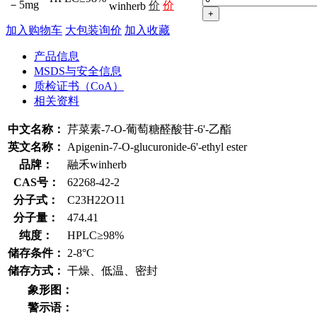
－5mg
价
价
winherb
+
加入购物车
大包装询价
加入收藏
产品信息
MSDS与安全信息
质检证书（CoA）
相关资料
中文名称：
芹菜素-7-O-葡萄糖醛酸苷-6'-乙酯
英文名称：
Apigenin-7-O-glucuronide-6'-ethyl ester
品牌：
融禾winherb
CAS号：
62268-42-2
分子式：
C23H22O11
分子量：
474.41
纯度：
HPLC≥98%
储存条件：
2-8°C
储存方式：
干燥、低温、密封
象形图：
警示语：