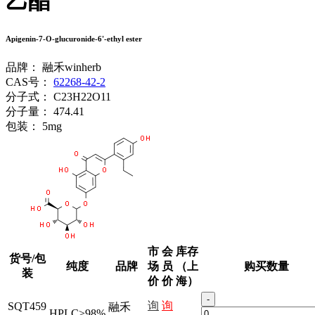
乙酯
Apigenin-7-O-glucuronide-6'-ethyl ester
品牌：
融禾winherb
CAS号：
62268-42-2
分子式：
C23H22O11
分子量：
474.41
包装：
5mg
市
会
库存
货号/包
纯度
品牌
场
员
（上
购买数量
装
价
价
海）
-
询
询
SQT459
融禾
HPLC≥98%