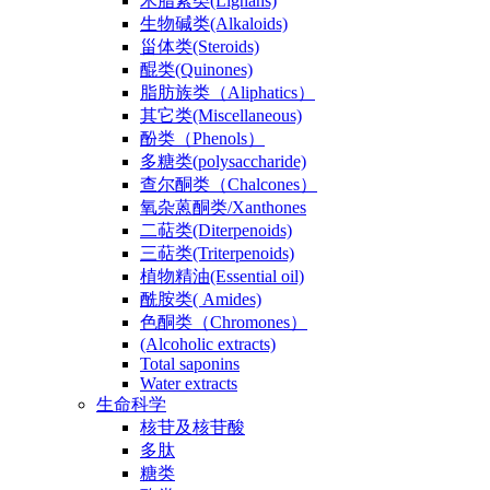
木脂素类(Lignans)
生物碱类(Alkaloids)
甾体类(Steroids)
醌类(Quinones)
脂肪族类（Aliphatics）
其它类(Miscellaneous)
酚类（Phenols）
多糖类(polysaccharide)
查尔酮类（Chalcones）
氧杂蒽酮类/Xanthones
二萜类(Diterpenoids)
三萜类(Triterpenoids)
植物精油(Essential oil)
酰胺类( Amides)
色酮类（Chromones）
(Alcoholic extracts)
Total saponins
Water extracts
生命科学
核苷及核苷酸
多肽
糖类