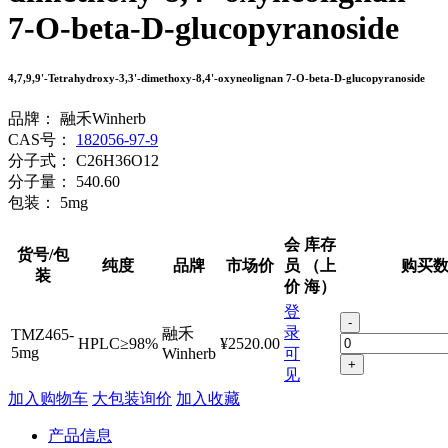
7-O-beta-D-glucopyranoside
4,7,9,9'-Tetrahydroxy-3,3'-dimethoxy-8,4'-oxyneolignan 7-O-beta-D-glucopyranoside
品牌：
融禾Winherb
CAS号：
182056-97-9
分子式：
C26H36O12
分子量：
540.60
包装：
5mg
会
库存
货号/包
纯度
品牌
市场价
员
（上
购买
装
价
海）
登
-
录
融禾
TMZ465-
HPLC≥98%
¥2520.00
5mg
Winherb
可
+
见
加入购物车
大包装询价
加入收藏
产品信息