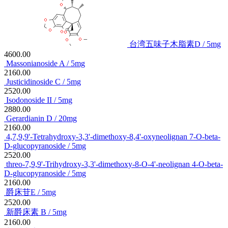
台湾五味子木脂素D / 5mg
4600.00
Massonianoside A / 5mg
2160.00
Justicidinoside C / 5mg
2520.00
Isodonoside II / 5mg
2880.00
Gerardianin D / 20mg
2160.00
4,7,9,9'-Tetrahydroxy-3,3'-dimethoxy-8,4'-oxyneolignan 7-O-beta-
D-glucopyranoside / 5mg
2520.00
threo-7,9,9'-Trihydroxy-3,3'-dimethoxy-8-O-4'-neolignan 4-O-beta-
D-glucopyranoside / 5mg
2160.00
爵床苷E / 5mg
2520.00
新爵床素 B / 5mg
2160.00