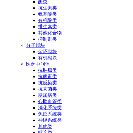
酶类
抗生素类
氨基酸类
有机酸类
维生素类
其他化合物
抑制剂类
分子砌块
杂环砌块
有机砌块
医药中间体
抗肿瘤类
抗病毒类
抗感染类
抗真菌类
糖尿病类
心脑血管类
消化系统类
免疫系统类
神经系统类
其他类
吡啶类