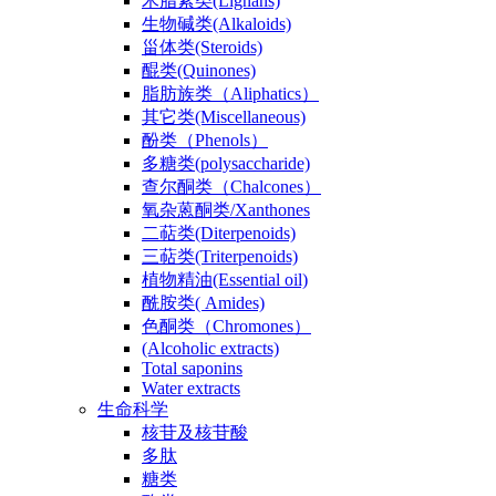
木脂素类(Lignans)
生物碱类(Alkaloids)
甾体类(Steroids)
醌类(Quinones)
脂肪族类（Aliphatics）
其它类(Miscellaneous)
酚类（Phenols）
多糖类(polysaccharide)
查尔酮类（Chalcones）
氧杂蒽酮类/Xanthones
二萜类(Diterpenoids)
三萜类(Triterpenoids)
植物精油(Essential oil)
酰胺类( Amides)
色酮类（Chromones）
(Alcoholic extracts)
Total saponins
Water extracts
生命科学
核苷及核苷酸
多肽
糖类