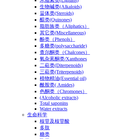
木脂素类(Lignans)
生物碱类(Alkaloids)
甾体类(Steroids)
醌类(Quinones)
脂肪族类（Aliphatics）
其它类(Miscellaneous)
酚类（Phenols）
多糖类(polysaccharide)
查尔酮类（Chalcones）
氧杂蒽酮类/Xanthones
二萜类(Diterpenoids)
三萜类(Triterpenoids)
植物精油(Essential oil)
酰胺类( Amides)
色酮类（Chromones）
(Alcoholic extracts)
Total saponins
Water extracts
生命科学
核苷及核苷酸
多肽
糖类