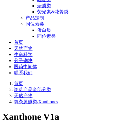
杂质类
荧光素&花菁类
产品定制
同位素类
蛋白质
同位素类
首页
天然产物
生命科学
分子砌块
医药中间体
联系我们
首页
浏览产品全部分类
天然产物
氧杂蒽酮类/Xanthones
Xanthone V1a