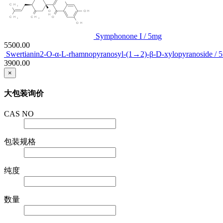
Symphonone I / 5mg
5500.00
Swertianin2-O-α-L-rhamnopyranosyl-(1→2)-β-D-xylopyranoside / 
3900.00
×
大包装询价
CAS NO
包装规格
纯度
数量