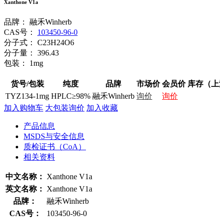
Xanthone V1a
品牌：
融禾Winherb
CAS号：
103450-96-0
分子式：
C23H24O6
分子量：
396.43
包装：
1mg
货号/包装
纯度
品牌
市场价
会员价
库存（上
TYZ134-1mg
HPLC≥98%
融禾Winherb
询价
询价
加入购物车
大包装询价
加入收藏
产品信息
MSDS与安全信息
质检证书（CoA）
相关资料
中文名称：
Xanthone V1a
英文名称：
Xanthone V1a
品牌：
融禾Winherb
CAS号：
103450-96-0