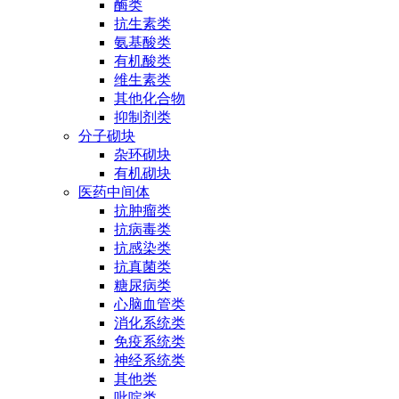
酶类
抗生素类
氨基酸类
有机酸类
维生素类
其他化合物
抑制剂类
分子砌块
杂环砌块
有机砌块
医药中间体
抗肿瘤类
抗病毒类
抗感染类
抗真菌类
糖尿病类
心脑血管类
消化系统类
免疫系统类
神经系统类
其他类
吡啶类