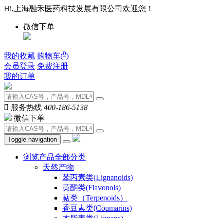
Hi,上海融禾医药科技发展有限公司欢迎您！
微信下单
0
我的收藏
购物车(
)
会员登录
免费注册
我的订单

服务热线
400-186-5138
微信下单
Toggle navigation
浏览产品全部分类
天然产物
苯丙素类(Lignanoids)
黄酮类(Flavonols)
萜类（Terpenoids）
香豆素类(Coumarins)