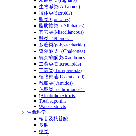
木脂素类(Lignans)
生物碱类(Alkaloids)
甾体类(Steroids)
醌类(Quinones)
脂肪族类（Aliphatics）
其它类(Miscellaneous)
酚类（Phenols）
多糖类(polysaccharide)
查尔酮类（Chalcones）
氧杂蒽酮类/Xanthones
二萜类(Diterpenoids)
三萜类(Triterpenoids)
植物精油(Essential oil)
酰胺类( Amides)
色酮类（Chromones）
(Alcoholic extracts)
Total saponins
Water extracts
生命科学
核苷及核苷酸
多肽
糖类