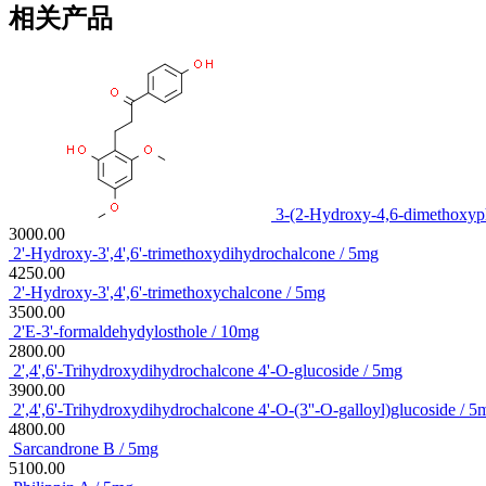
相关产品
3-(2-Hydroxy-4,6-dimethoxyp
3000.00
2'-Hydroxy-3',4',6'-trimethoxydihydrochalcone / 5mg
4250.00
2'-Hydroxy-3',4',6'-trimethoxychalcone / 5mg
3500.00
2'E-3'-formaldehydylosthole / 10mg
2800.00
2',4',6'-Trihydroxydihydrochalcone 4'-O-glucoside / 5mg
3900.00
2',4',6'-Trihydroxydihydrochalcone 4'-O-(3''-O-galloyl)glucoside / 5
4800.00
Sarcandrone B / 5mg
5100.00