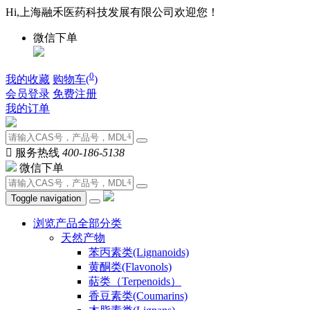
Hi,上海融禾医药科技发展有限公司欢迎您！
微信下单
0
我的收藏
购物车(
)
会员登录
免费注册
我的订单

服务热线
400-186-5138
微信下单
Toggle navigation
浏览产品全部分类
天然产物
苯丙素类(Lignanoids)
黄酮类(Flavonols)
萜类（Terpenoids）
香豆素类(Coumarins)