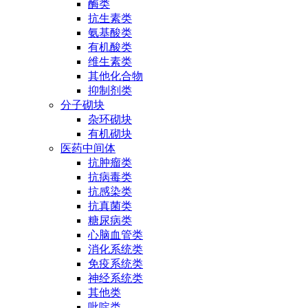
酶类
抗生素类
氨基酸类
有机酸类
维生素类
其他化合物
抑制剂类
分子砌块
杂环砌块
有机砌块
医药中间体
抗肿瘤类
抗病毒类
抗感染类
抗真菌类
糖尿病类
心脑血管类
消化系统类
免疫系统类
神经系统类
其他类
吡啶类