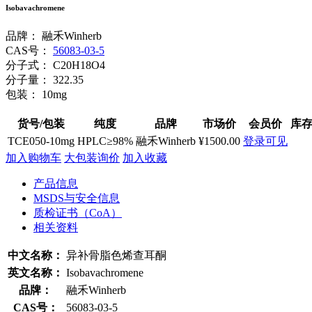
Isobavachromene
品牌：
融禾Winherb
CAS号：
56083-03-5
分子式：
C20H18O4
分子量：
322.35
包装：
10mg
货号/包装
纯度
品牌
市场价
会员价
库
TCE050-10mg
HPLC≥98%
融禾Winherb
¥1500.00
登录可见
加入购物车
大包装询价
加入收藏
产品信息
MSDS与安全信息
质检证书（CoA）
相关资料
中文名称：
异补骨脂色烯查耳酮
英文名称：
Isobavachromene
品牌：
融禾Winherb
CAS号：
56083-03-5