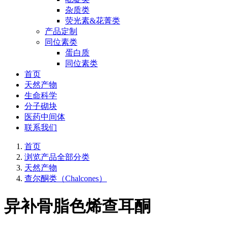
杂质类
荧光素&花菁类
产品定制
同位素类
蛋白质
同位素类
首页
天然产物
生命科学
分子砌块
医药中间体
联系我们
首页
浏览产品全部分类
天然产物
查尔酮类（Chalcones）
异补骨脂色烯查耳酮