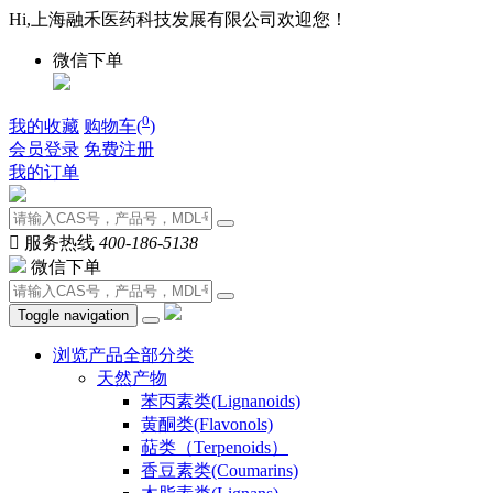
Hi,上海融禾医药科技发展有限公司欢迎您！
微信下单
0
我的收藏
购物车(
)
会员登录
免费注册
我的订单

服务热线
400-186-5138
微信下单
Toggle navigation
浏览产品全部分类
天然产物
苯丙素类(Lignanoids)
黄酮类(Flavonols)
萜类（Terpenoids）
香豆素类(Coumarins)