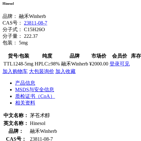
Hinesol
品牌：
融禾Winherb
CAS号：
23811-08-7
分子式：
C15H26O
分子量：
222.37
包装：
5mg
货号/包装
纯度
品牌
市场价
会员价
库存
TTL1248-5mg
HPLC≥98%
融禾Winherb
¥2000.00
登录可见
加入购物车
大包装询价
加入收藏
产品信息
MSDS与安全信息
质检证书（CoA）
相关资料
中文名称：
茅苍术醇
英文名称：
Hinesol
品牌：
融禾Winherb
CAS号：
23811-08-7