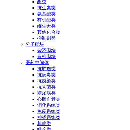
酶类
抗生素类
氨基酸类
有机酸类
维生素类
其他化合物
抑制剂类
分子砌块
杂环砌块
有机砌块
医药中间体
抗肿瘤类
抗病毒类
抗感染类
抗真菌类
糖尿病类
心脑血管类
消化系统类
免疫系统类
神经系统类
其他类
吡啶类