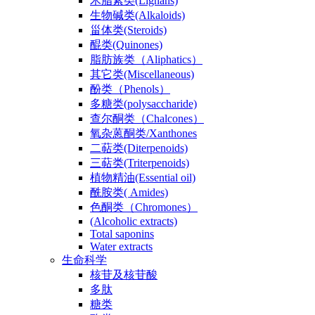
木脂素类(Lignans)
生物碱类(Alkaloids)
甾体类(Steroids)
醌类(Quinones)
脂肪族类（Aliphatics）
其它类(Miscellaneous)
酚类（Phenols）
多糖类(polysaccharide)
查尔酮类（Chalcones）
氧杂蒽酮类/Xanthones
二萜类(Diterpenoids)
三萜类(Triterpenoids)
植物精油(Essential oil)
酰胺类( Amides)
色酮类（Chromones）
(Alcoholic extracts)
Total saponins
Water extracts
生命科学
核苷及核苷酸
多肽
糖类