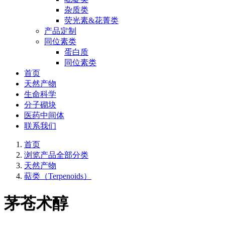
杂质类
荧光素&花菁类
产品定制
同位素类
蛋白质
同位素类
首页
天然产物
生命科学
分子砌块
医药中间体
联系我们
首页
浏览产品全部分类
天然产物
萜类（Terpenoids）
茅苍术醇