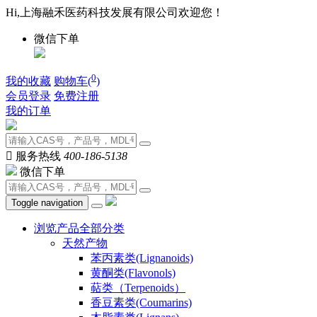
Hi,上海融禾医药科技发展有限公司欢迎您！
微信下单
0
我的收藏
购物车(
)
会员登录
免费注册
我的订单

服务热线
400-186-5138
微信下单
Toggle navigation
浏览产品全部分类
天然产物
苯丙素类(Lignanoids)
黄酮类(Flavonols)
萜类（Terpenoids）
香豆素类(Coumarins)