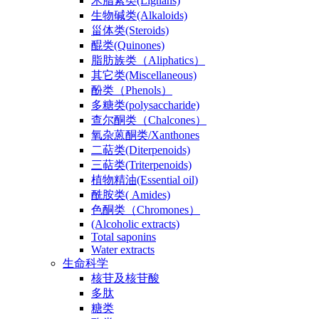
木脂素类(Lignans)
生物碱类(Alkaloids)
甾体类(Steroids)
醌类(Quinones)
脂肪族类（Aliphatics）
其它类(Miscellaneous)
酚类（Phenols）
多糖类(polysaccharide)
查尔酮类（Chalcones）
氧杂蒽酮类/Xanthones
二萜类(Diterpenoids)
三萜类(Triterpenoids)
植物精油(Essential oil)
酰胺类( Amides)
色酮类（Chromones）
(Alcoholic extracts)
Total saponins
Water extracts
生命科学
核苷及核苷酸
多肽
糖类