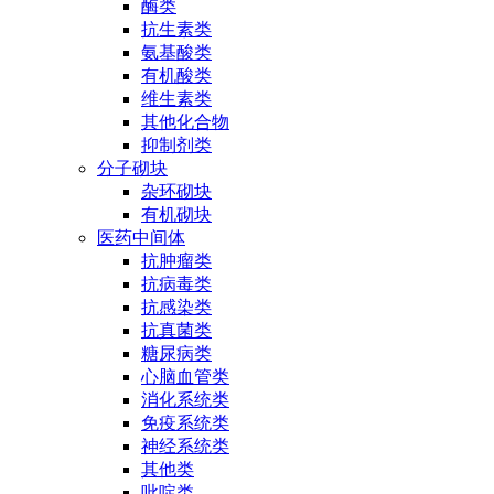
酶类
抗生素类
氨基酸类
有机酸类
维生素类
其他化合物
抑制剂类
分子砌块
杂环砌块
有机砌块
医药中间体
抗肿瘤类
抗病毒类
抗感染类
抗真菌类
糖尿病类
心脑血管类
消化系统类
免疫系统类
神经系统类
其他类
吡啶类