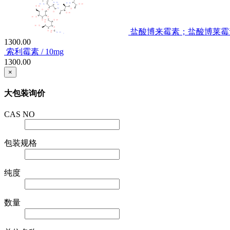
盐酸博来霉素；盐酸博莱霉素 /
1300.00
索利霉素 / 10mg
1300.00
×
大包装询价
CAS NO
包装规格
纯度
数量