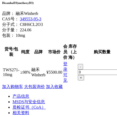
DicambaD3(methoxyD3)
品牌：
融禾Winherb
CAS号：
349553-95-3
分子式：
C8H6CL2O3
分子量：
224.06
包装：
10mg
会
库存
货号/包
纯度
品牌
市场价
员
（上
购买数量
装
价
海）
登
-
录
融禾
TWS271-
≥98%
¥5500.00
10mg
Winherb
可
+
见
加入购物车
大包装询价
加入收藏
产品信息
MSDS与安全信息
质检证书（CoA）
相关资料