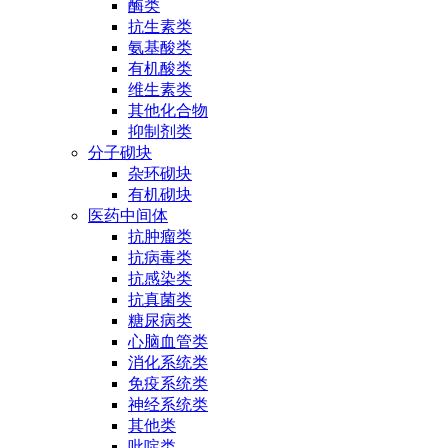
酶类
抗生素类
氨基酸类
有机酸类
维生素类
其他化合物
抑制剂类
分子砌块
杂环砌块
有机砌块
医药中间体
抗肿瘤类
抗病毒类
抗感染类
抗真菌类
糖尿病类
心脑血管类
消化系统类
免疫系统类
神经系统类
其他类
吡啶类