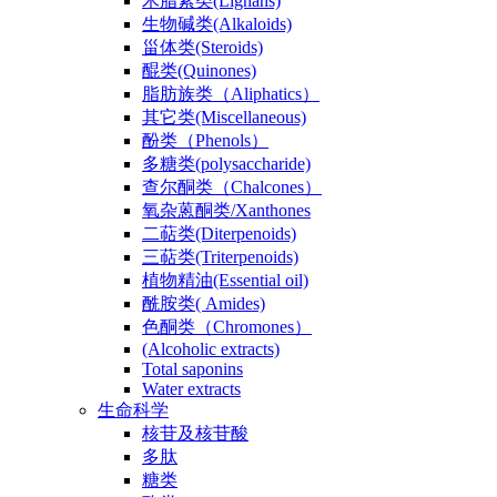
木脂素类(Lignans)
生物碱类(Alkaloids)
甾体类(Steroids)
醌类(Quinones)
脂肪族类（Aliphatics）
其它类(Miscellaneous)
酚类（Phenols）
多糖类(polysaccharide)
查尔酮类（Chalcones）
氧杂蒽酮类/Xanthones
二萜类(Diterpenoids)
三萜类(Triterpenoids)
植物精油(Essential oil)
酰胺类( Amides)
色酮类（Chromones）
(Alcoholic extracts)
Total saponins
Water extracts
生命科学
核苷及核苷酸
多肽
糖类