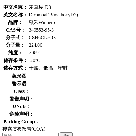
中文名称：
麦草畏-D3
英文名称：
DicambaD3(methoxyD3)
品牌：
融禾Winherb
CAS号：
349553-95-3
分子式：
C8H6CL2O3
分子量：
224.06
纯度：
≥98%
储存条件：
-20°C
储存方式：
干燥、低温、密封
象形图：
警示语：
Class：
警告声明：
UNub：
危险声明：
Packing Group：
搜索质检报告(COA)
搜索