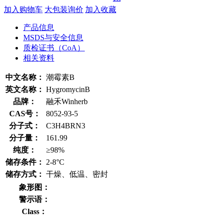
加入购物车
大包装询价
加入收藏
产品信息
MSDS与安全信息
质检证书（CoA）
相关资料
中文名称：
潮霉素B
英文名称：
HygromycinB
品牌：
融禾Winherb
CAS号：
8052-93-5
分子式：
C3H4BRN3
分子量：
161.99
纯度：
≥98%
储存条件：
2-8°C
储存方式：
干燥、低温、密封
象形图：
警示语：
Class：