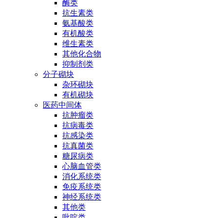
酶类
抗生素类
氨基酸类
有机酸类
维生素类
其他化合物
抑制剂类
分子砌块
杂环砌块
有机砌块
医药中间体
抗肿瘤类
抗病毒类
抗感染类
抗真菌类
糖尿病类
心脑血管类
消化系统类
免疫系统类
神经系统类
其他类
吡啶类