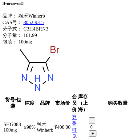
HygromycinB
品牌：
融禾Winherb
CAS号：
8052-93-5
分子式：
C3H4BRN3
分子量：
161.99
包装：
100mg
会
库存
货号/包
纯度
品牌
市场价
员
（上
购买数量
装
价
海）
登
-
录
融禾
SHG083-
≥98%
¥400.00
100mg
Winherb
可
+
见