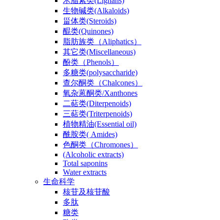
木脂素类(Lignans)
生物碱类(Alkaloids)
甾体类(Steroids)
醌类(Quinones)
脂肪族类（Aliphatics）
其它类(Miscellaneous)
酚类（Phenols）
多糖类(polysaccharide)
查尔酮类（Chalcones）
氧杂蒽酮类/Xanthones
二萜类(Diterpenoids)
三萜类(Triterpenoids)
植物精油(Essential oil)
酰胺类( Amides)
色酮类（Chromones）
(Alcoholic extracts)
Total saponins
Water extracts
生命科学
核苷及核苷酸
多肽
糖类