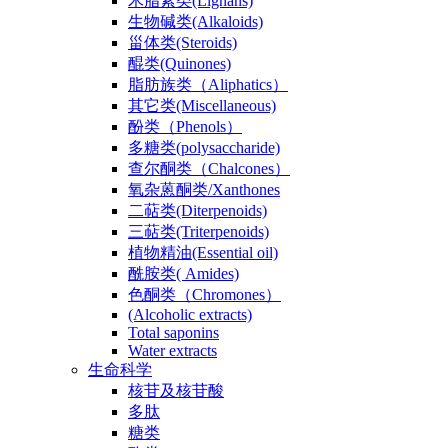
木脂素类(Lignans)
生物碱类(Alkaloids)
甾体类(Steroids)
醌类(Quinones)
脂肪族类（Aliphatics）
其它类(Miscellaneous)
酚类（Phenols）
多糖类(polysaccharide)
查尔酮类（Chalcones）
氧杂蒽酮类/Xanthones
二萜类(Diterpenoids)
三萜类(Triterpenoids)
植物精油(Essential oil)
酰胺类( Amides)
色酮类（Chromones）
(Alcoholic extracts)
Total saponins
Water extracts
生命科学
核苷及核苷酸
多肽
糖类