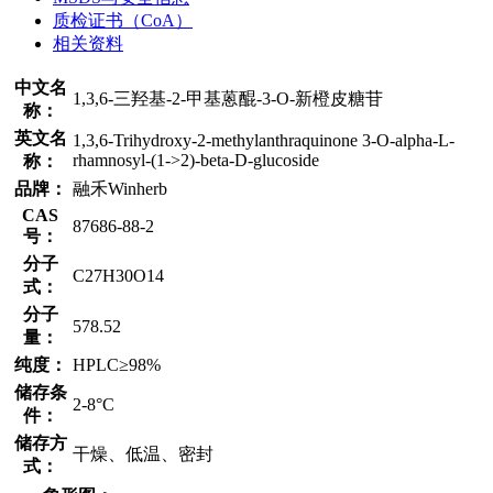
质检证书（CoA）
相关资料
中文名
1,3,6-三羟基-2-甲基蒽醌-3-O-新橙皮糖苷
称：
英文名
1,3,6-Trihydroxy-2-methylanthraquinone 3-O-alpha-L-
rhamnosyl-(1->2)-beta-D-glucoside
称：
品牌：
融禾Winherb
CAS
87686-88-2
号：
分子
C27H30O14
式：
分子
578.52
量：
纯度：
HPLC≥98%
储存条
2-8°C
件：
储存方
干燥、低温、密封
式：