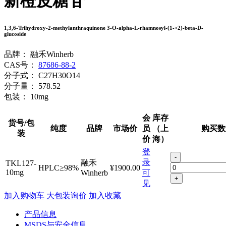
新橙皮糖苷
1,3,6-Trihydroxy-2-methylanthraquinone 3-O-alpha-L-rhamnosyl-(1->2)-beta-D-
glucoside
品牌：
融禾Winherb
CAS号：
87686-88-2
分子式：
C27H30O14
分子量：
578.52
包装：
10mg
会
库存
货号/包
纯度
品牌
市场价
员
（上
购买数
装
价
海）
登
-
录
融禾
TKL127-
HPLC≥98%
¥1900.00
10mg
Winherb
可
+
见
加入购物车
大包装询价
加入收藏
产品信息
MSDS与安全信息