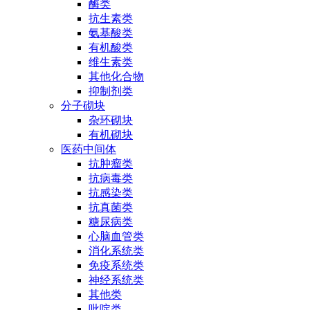
酶类
抗生素类
氨基酸类
有机酸类
维生素类
其他化合物
抑制剂类
分子砌块
杂环砌块
有机砌块
医药中间体
抗肿瘤类
抗病毒类
抗感染类
抗真菌类
糖尿病类
心脑血管类
消化系统类
免疫系统类
神经系统类
其他类
吡啶类