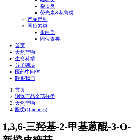
杂质类
荧光素&花菁类
产品定制
同位素类
蛋白质
同位素类
首页
天然产物
生命科学
分子砌块
医药中间体
联系我们
首页
浏览产品全部分类
天然产物
醌类(Quinones)
1,3,6-三羟基-2-甲基蒽醌-3-O-