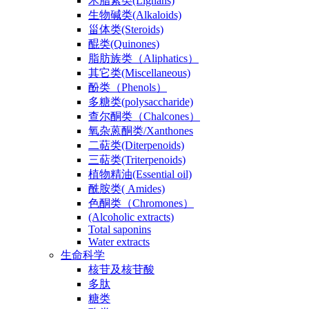
木脂素类(Lignans)
生物碱类(Alkaloids)
甾体类(Steroids)
醌类(Quinones)
脂肪族类（Aliphatics）
其它类(Miscellaneous)
酚类（Phenols）
多糖类(polysaccharide)
查尔酮类（Chalcones）
氧杂蒽酮类/Xanthones
二萜类(Diterpenoids)
三萜类(Triterpenoids)
植物精油(Essential oil)
酰胺类( Amides)
色酮类（Chromones）
(Alcoholic extracts)
Total saponins
Water extracts
生命科学
核苷及核苷酸
多肽
糖类