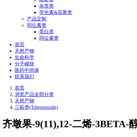
杂质类
荧光素&花菁类
产品定制
同位素类
蛋白质
同位素类
首页
天然产物
生命科学
分子砌块
医药中间体
联系我们
首页
浏览产品全部分类
天然产物
三萜类(Triterpenoids)
齐墩果-9(11),12-二烯-3BETA-