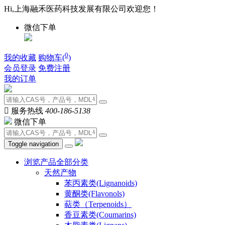
Hi,上海融禾医药科技发展有限公司欢迎您！
微信下单
0
我的收藏
购物车(
)
会员登录
免费注册
我的订单

服务热线
400-186-5138
微信下单
Toggle navigation
浏览产品全部分类
天然产物
苯丙素类(Lignanoids)
黄酮类(Flavonols)
萜类（Terpenoids）
香豆素类(Coumarins)