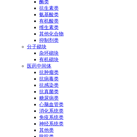
酶类
抗生素类
氨基酸类
有机酸类
维生素类
其他化合物
抑制剂类
分子砌块
杂环砌块
有机砌块
医药中间体
抗肿瘤类
抗病毒类
抗感染类
抗真菌类
糖尿病类
心脑血管类
消化系统类
免疫系统类
神经系统类
其他类
吡啶类