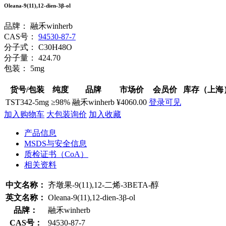
Oleana-9(11),12-dien-3β-ol
品牌：
融禾winherb
CAS号：
94530-87-7
分子式：
C30H48O
分子量：
424.70
包装：
5mg
货号/包装
纯度
品牌
市场价
会员价
库存（上海
TST342-5mg
≥98%
融禾winherb
¥4060.00
登录可见
加入购物车
大包装询价
加入收藏
产品信息
MSDS与安全信息
质检证书（CoA）
相关资料
中文名称：
齐墩果-9(11),12-二烯-3BETA-醇
英文名称：
Oleana-9(11),12-dien-3β-ol
品牌：
融禾winherb
CAS号：
94530-87-7