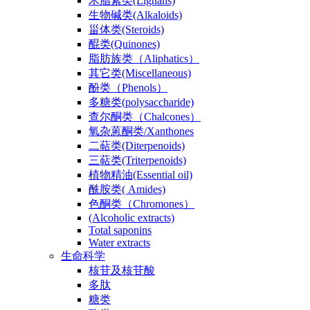
木脂素类(Lignans)
生物碱类(Alkaloids)
甾体类(Steroids)
醌类(Quinones)
脂肪族类（Aliphatics）
其它类(Miscellaneous)
酚类（Phenols）
多糖类(polysaccharide)
查尔酮类（Chalcones）
氧杂蒽酮类/Xanthones
二萜类(Diterpenoids)
三萜类(Triterpenoids)
植物精油(Essential oil)
酰胺类( Amides)
色酮类（Chromones）
(Alcoholic extracts)
Total saponins
Water extracts
生命科学
核苷及核苷酸
多肽
糖类