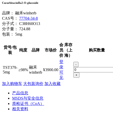
CucurbitacinIIa2-O-glucoside
品牌：
融禾winherb
CAS号：
77704-34-8
分子式：
C38H60O13
分子量：
724.88
包装：
5mg
会
库存
货号/包
纯度
品牌
市场价
员
（上
购买数量
装
价
海）
登
-
录
融禾
TST379-
≥98%
¥3900.00
5mg
winherb
可
+
见
加入购物车
大包装询价
加入收藏
产品信息
MSDS与安全信息
质检证书（CoA）
相关资料