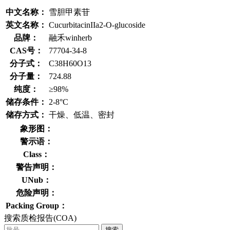
中文名称：
雪胆甲素苷
英文名称：
CucurbitacinIIa2-O-glucoside
品牌：
融禾winherb
CAS号：
77704-34-8
分子式：
C38H60O13
分子量：
724.88
纯度：
≥98%
储存条件：
2-8°C
储存方式：
干燥、低温、密封
象形图：
警示语：
Class：
警告声明：
UNub：
危险声明：
Packing Group：
搜索质检报告(COA)
搜索