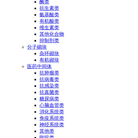
酶类
抗生素类
氨基酸类
有机酸类
维生素类
其他化合物
抑制剂类
分子砌块
杂环砌块
有机砌块
医药中间体
抗肿瘤类
抗病毒类
抗感染类
抗真菌类
糖尿病类
心脑血管类
消化系统类
免疫系统类
神经系统类
其他类
吡啶类