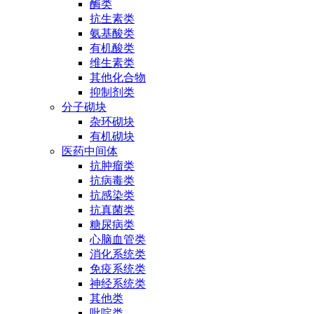
酶类
抗生素类
氨基酸类
有机酸类
维生素类
其他化合物
抑制剂类
分子砌块
杂环砌块
有机砌块
医药中间体
抗肿瘤类
抗病毒类
抗感染类
抗真菌类
糖尿病类
心脑血管类
消化系统类
免疫系统类
神经系统类
其他类
吡啶类