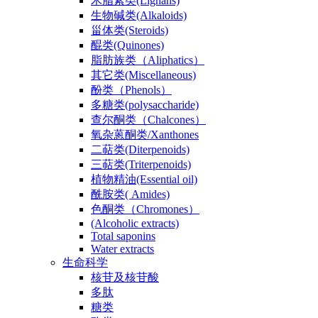
木脂素类(Lignans)
生物碱类(Alkaloids)
甾体类(Steroids)
醌类(Quinones)
脂肪族类（Aliphatics）
其它类(Miscellaneous)
酚类（Phenols）
多糖类(polysaccharide)
查尔酮类（Chalcones）
氧杂蒽酮类/Xanthones
二萜类(Diterpenoids)
三萜类(Triterpenoids)
植物精油(Essential oil)
酰胺类( Amides)
色酮类（Chromones）
(Alcoholic extracts)
Total saponins
Water extracts
生命科学
核苷及核苷酸
多肽
糖类