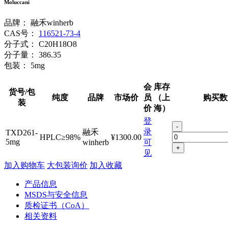
Moluccani
品牌：
融禾winherb
CAS号：
116521-73-4
分子式：
C20H18O8
分子量：
386.35
包装：
5mg
会
库存
货号/包
纯度
品牌
市场价
员
（上
购买数
装
价
海）
登
-
录
融禾
TXD261-
HPLC≥98%
¥1300.00
5mg
winherb
可
+
见
加入购物车
大包装询价
加入收藏
产品信息
MSDS与安全信息
质检证书（CoA）
相关资料