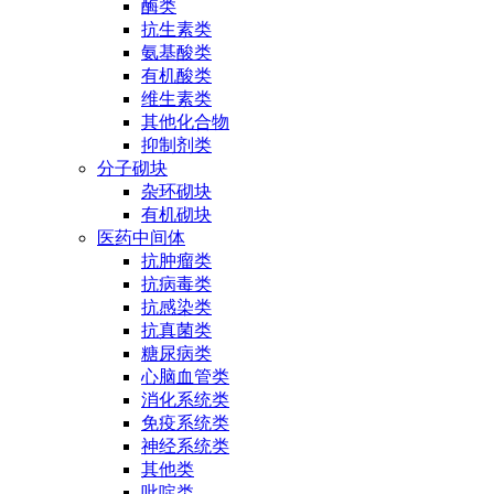
酶类
抗生素类
氨基酸类
有机酸类
维生素类
其他化合物
抑制剂类
分子砌块
杂环砌块
有机砌块
医药中间体
抗肿瘤类
抗病毒类
抗感染类
抗真菌类
糖尿病类
心脑血管类
消化系统类
免疫系统类
神经系统类
其他类
吡啶类