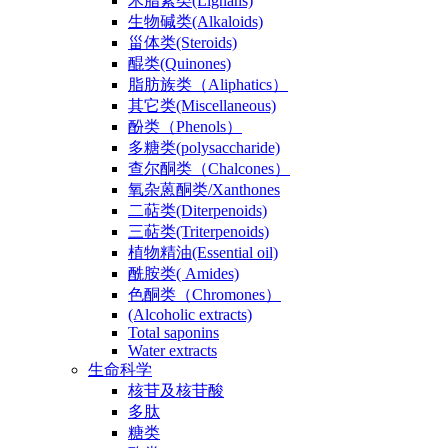
木脂素类(Lignans)
生物碱类(Alkaloids)
甾体类(Steroids)
醌类(Quinones)
脂肪族类（Aliphatics）
其它类(Miscellaneous)
酚类（Phenols）
多糖类(polysaccharide)
查尔酮类（Chalcones）
氧杂蒽酮类/Xanthones
二萜类(Diterpenoids)
三萜类(Triterpenoids)
植物精油(Essential oil)
酰胺类( Amides)
色酮类（Chromones）
(Alcoholic extracts)
Total saponins
Water extracts
生命科学
核苷及核苷酸
多肽
糖类