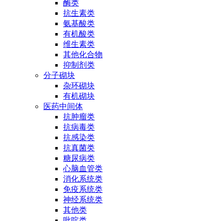
酶类
抗生素类
氨基酸类
有机酸类
维生素类
其他化合物
抑制剂类
分子砌块
杂环砌块
有机砌块
医药中间体
抗肿瘤类
抗病毒类
抗感染类
抗真菌类
糖尿病类
心脑血管类
消化系统类
免疫系统类
神经系统类
其他类
吡啶类