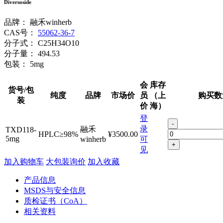
Diversoside
品牌：
融禾winherb
CAS号：
55062-36-7
分子式：
C25H34O10
分子量：
494.53
包装：
5mg
会
库存
货号/包
纯度
品牌
市场价
员
（上
购买数
装
价
海）
登
-
录
融禾
TXD118-
HPLC≥98%
¥3500.00
5mg
winherb
可
+
见
加入购物车
大包装询价
加入收藏
产品信息
MSDS与安全信息
质检证书（CoA）
相关资料