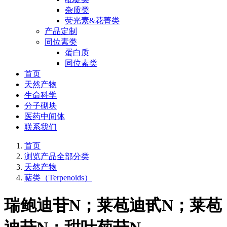
杂质类
荧光素&花菁类
产品定制
同位素类
蛋白质
同位素类
首页
天然产物
生命科学
分子砌块
医药中间体
联系我们
首页
浏览产品全部分类
天然产物
萜类（Terpenoids）
瑞鲍迪苷N；莱苞迪甙N；莱苞