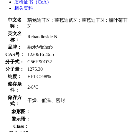
质检证书（CoA）
相关资料
中文名
瑞鲍迪苷N；莱苞迪甙N；莱苞迪苷N；甜叶菊苷
称：
N
英文名
Rebaudioside N
称：
品牌：
融禾Winherb
CAS号：
1220616-46-5
分子式：
C56H90O32
分子量：
1275.30
纯度：
HPLC≥98%
储存条
2-8°C
件：
储存方
干燥、低温、密封
式：
象形图：
警示语：
Class：