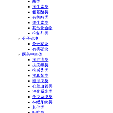
酶类
抗生素类
氨基酸类
有机酸类
维生素类
其他化合物
抑制剂类
分子砌块
杂环砌块
有机砌块
医药中间体
抗肿瘤类
抗病毒类
抗感染类
抗真菌类
糖尿病类
心脑血管类
消化系统类
免疫系统类
神经系统类
其他类
吡啶类