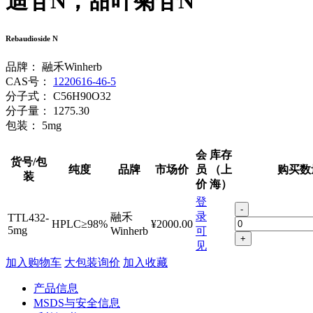
迪苷N；甜叶菊苷N
Rebaudioside N
品牌：
融禾Winherb
CAS号：
1220616-46-5
分子式：
C56H90O32
分子量：
1275.30
包装：
5mg
会
库存
货号/包
纯度
品牌
市场价
员
（上
购买数
装
价
海）
登
-
录
融禾
TTL432-
HPLC≥98%
¥2000.00
5mg
Winherb
可
+
见
加入购物车
大包装询价
加入收藏
产品信息
MSDS与安全信息