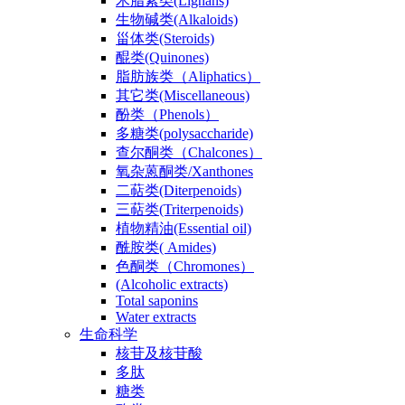
木脂素类(Lignans)
生物碱类(Alkaloids)
甾体类(Steroids)
醌类(Quinones)
脂肪族类（Aliphatics）
其它类(Miscellaneous)
酚类（Phenols）
多糖类(polysaccharide)
查尔酮类（Chalcones）
氧杂蒽酮类/Xanthones
二萜类(Diterpenoids)
三萜类(Triterpenoids)
植物精油(Essential oil)
酰胺类( Amides)
色酮类（Chromones）
(Alcoholic extracts)
Total saponins
Water extracts
生命科学
核苷及核苷酸
多肽
糖类