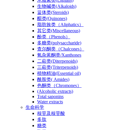
木脂素类(Lignans)
生物碱类(Alkaloids)
甾体类(Steroids)
醌类(Quinones)
脂肪族类（Aliphatics）
其它类(Miscellaneous)
酚类（Phenols）
多糖类(polysaccharide)
查尔酮类（Chalcones）
氧杂蒽酮类/Xanthones
二萜类(Diterpenoids)
三萜类(Triterpenoids)
植物精油(Essential oil)
酰胺类( Amides)
色酮类（Chromones）
(Alcoholic extracts)
Total saponins
Water extracts
生命科学
核苷及核苷酸
多肽
糖类