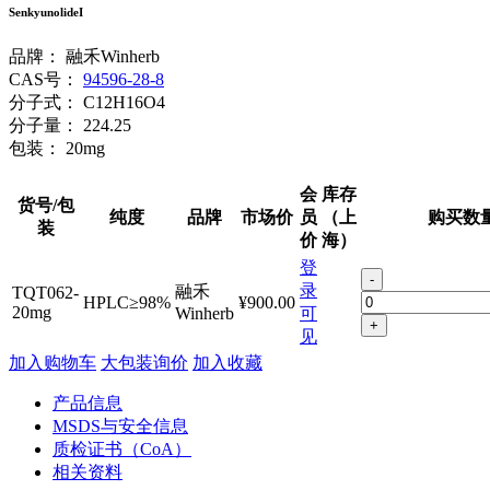
SenkyunolideI
品牌：
融禾Winherb
CAS号：
94596-28-8
分子式：
C12H16O4
分子量：
224.25
包装：
20mg
会
库存
货号/包
纯度
品牌
市场价
员
（上
购买数
装
价
海）
登
-
录
融禾
TQT062-
HPLC≥98%
¥900.00
20mg
Winherb
可
+
见
加入购物车
大包装询价
加入收藏
产品信息
MSDS与安全信息
质检证书（CoA）
相关资料