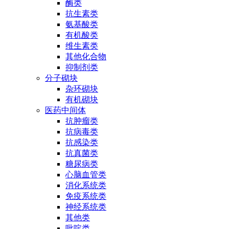
酶类
抗生素类
氨基酸类
有机酸类
维生素类
其他化合物
抑制剂类
分子砌块
杂环砌块
有机砌块
医药中间体
抗肿瘤类
抗病毒类
抗感染类
抗真菌类
糖尿病类
心脑血管类
消化系统类
免疫系统类
神经系统类
其他类
吡啶类