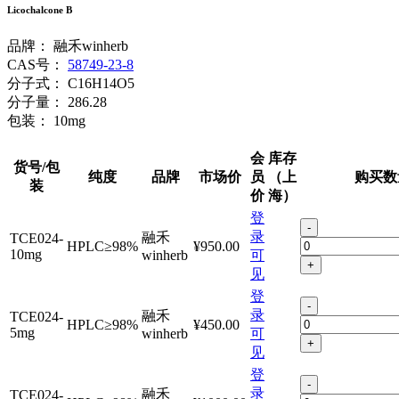
Licochalcone B
品牌：
融禾winherb
CAS号：
58749-23-8
分子式：
C16H14O5
分子量：
286.28
包装：
10mg
会
库存
货号/包
纯度
品牌
市场价
员
（上
购买数
装
价
海）
登
-
录
融禾
TCE024-
HPLC≥98%
¥950.00
10mg
winherb
可
+
见
登
-
录
融禾
TCE024-
HPLC≥98%
¥450.00
5mg
winherb
可
+
见
登
-
录
融禾
TCE024-