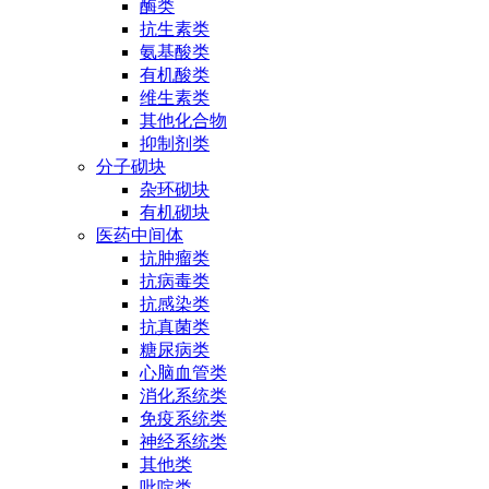
酶类
抗生素类
氨基酸类
有机酸类
维生素类
其他化合物
抑制剂类
分子砌块
杂环砌块
有机砌块
医药中间体
抗肿瘤类
抗病毒类
抗感染类
抗真菌类
糖尿病类
心脑血管类
消化系统类
免疫系统类
神经系统类
其他类
吡啶类