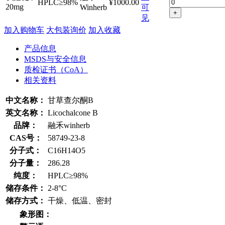
HPLC≥98%
¥1000.00
20mg
Winherb
可
+
见
加入购物车
大包装询价
加入收藏
产品信息
MSDS与安全信息
质检证书（CoA）
相关资料
中文名称：
甘草查尔酮B
英文名称：
Licochalcone B
品牌：
融禾winherb
CAS号：
58749-23-8
分子式：
C16H14O5
分子量：
286.28
纯度：
HPLC≥98%
储存条件：
2-8°C
储存方式：
干燥、低温、密封
象形图：