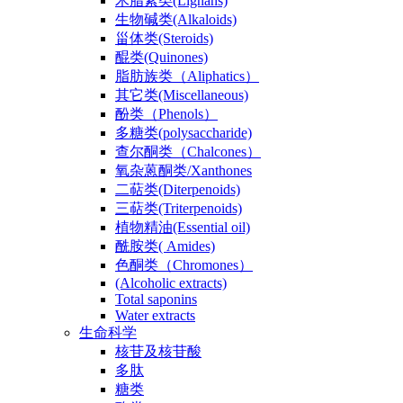
木脂素类(Lignans)
生物碱类(Alkaloids)
甾体类(Steroids)
醌类(Quinones)
脂肪族类（Aliphatics）
其它类(Miscellaneous)
酚类（Phenols）
多糖类(polysaccharide)
查尔酮类（Chalcones）
氧杂蒽酮类/Xanthones
二萜类(Diterpenoids)
三萜类(Triterpenoids)
植物精油(Essential oil)
酰胺类( Amides)
色酮类（Chromones）
(Alcoholic extracts)
Total saponins
Water extracts
生命科学
核苷及核苷酸
多肽
糖类