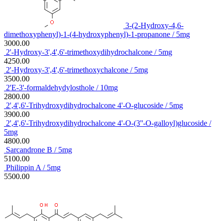
3-(2-Hydroxy-4,6-
dimethoxyphenyl)-1-(4-hydroxyphenyl)-1-propanone / 5mg
3000.00
2'-Hydroxy-3',4',6'-trimethoxydihydrochalcone / 5mg
4250.00
2'-Hydroxy-3',4',6'-trimethoxychalcone / 5mg
3500.00
2'E-3'-formaldehydylosthole / 10mg
2800.00
2',4',6'-Trihydroxydihydrochalcone 4'-O-glucoside / 5mg
3900.00
2',4',6'-Trihydroxydihydrochalcone 4'-O-(3''-O-galloyl)glucoside /
5mg
4800.00
Sarcandrone B / 5mg
5100.00
Philippin A / 5mg
5500.00