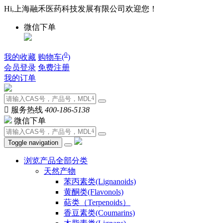
Hi,上海融禾医药科技发展有限公司欢迎您！
微信下单
0
我的收藏
购物车(
)
会员登录
免费注册
我的订单

服务热线
400-186-5138
微信下单
Toggle navigation
浏览产品全部分类
天然产物
苯丙素类(Lignanoids)
黄酮类(Flavonols)
萜类（Terpenoids）
香豆素类(Coumarins)