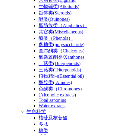
木脂素类(Lignans)
生物碱类(Alkaloids)
甾体类(Steroids)
醌类(Quinones)
脂肪族类（Aliphatics）
其它类(Miscellaneous)
酚类（Phenols）
多糖类(polysaccharide)
查尔酮类（Chalcones）
氧杂蒽酮类/Xanthones
二萜类(Diterpenoids)
三萜类(Triterpenoids)
植物精油(Essential oil)
酰胺类( Amides)
色酮类（Chromones）
(Alcoholic extracts)
Total saponins
Water extracts
生命科学
核苷及核苷酸
多肽
糖类