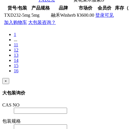
货号/包装
产品规格
品牌
市场价
会员价
库存（
TXD232-5mg
5mg
融禾Winherb
¥3600.00
登录可见
加入购物车
大包装咨询？
1
...
11
12
13
14
15
16
×
大包装询价
CAS NO
包装规格