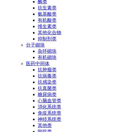
酶类
抗生素类
氨基酸类
有机酸类
维生素类
其他化合物
抑制剂类
分子砌块
杂环砌块
有机砌块
医药中间体
抗肿瘤类
抗病毒类
抗感染类
抗真菌类
糖尿病类
心脑血管类
消化系统类
免疫系统类
神经系统类
其他类
吡啶类