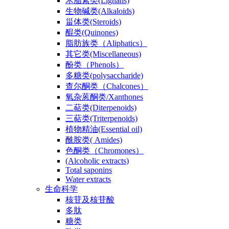
木脂素类(Lignans)
生物碱类(Alkaloids)
甾体类(Steroids)
醌类(Quinones)
脂肪族类（Aliphatics）
其它类(Miscellaneous)
酚类（Phenols）
多糖类(polysaccharide)
查尔酮类（Chalcones）
氧杂蒽酮类/Xanthones
二萜类(Diterpenoids)
三萜类(Triterpenoids)
植物精油(Essential oil)
酰胺类( Amides)
色酮类（Chromones）
(Alcoholic extracts)
Total saponins
Water extracts
生命科学
核苷及核苷酸
多肽
糖类