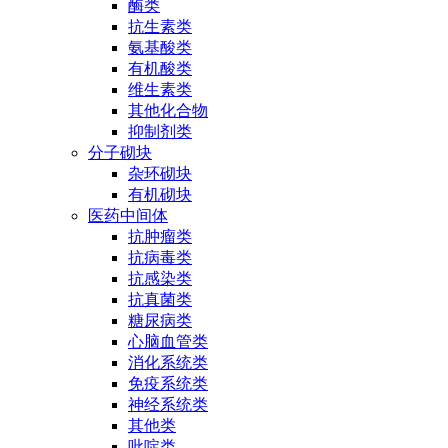
酶类
抗生素类
氨基酸类
有机酸类
维生素类
其他化合物
抑制剂类
分子砌块
杂环砌块
有机砌块
医药中间体
抗肿瘤类
抗病毒类
抗感染类
抗真菌类
糖尿病类
心脑血管类
消化系统类
免疫系统类
神经系统类
其他类
吡啶类