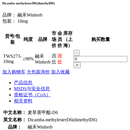
Dicamba-methylesterD6(dimethylD6)
品牌：
融禾Winherb
包装：
10mg
市
会
库存
货号/包
纯度
品牌
场
员
（上
购买数量
装
价
价
海）
-
询
询
TWS273-
融禾
≥98%
10mg
价
价
Winherb
+
加入购物车
大包装询价
加入收藏
产品信息
MSDS与安全信息
质检证书（CoA）
相关资料
中文名称：
麦草畏甲酯-D6
英文名称：
Dicamba-methylesterD6(dimethylD6)
品牌：
融禾Winherb