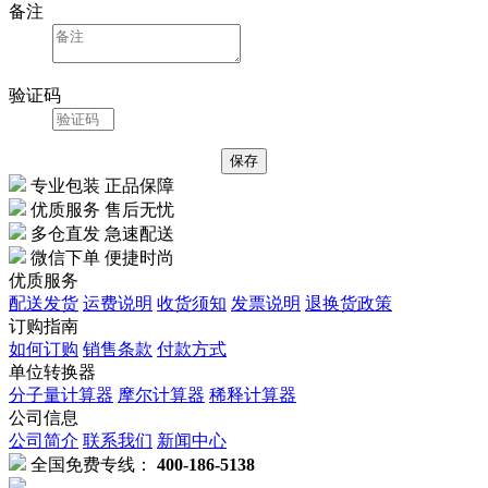
备注
验证码
专业包装 正品保障
优质服务 售后无忧
多仓直发 急速配送
微信下单 便捷时尚
优质服务
配送发货
运费说明
收货须知
发票说明
退换货政策
订购指南
如何订购
销售条款
付款方式
单位转换器
分子量计算器
摩尔计算器
稀释计算器
公司信息
公司简介
联系我们
新闻中心
全国免费专线：
400-186-5138