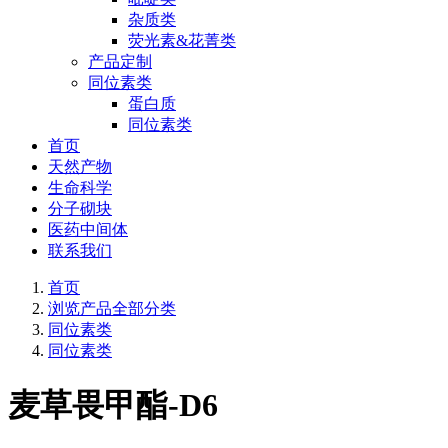
杂质类
荧光素&花菁类
产品定制
同位素类
蛋白质
同位素类
首页
天然产物
生命科学
分子砌块
医药中间体
联系我们
首页
浏览产品全部分类
同位素类
同位素类
麦草畏甲酯-D6