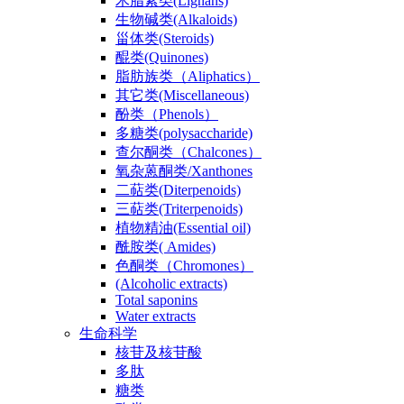
木脂素类(Lignans)
生物碱类(Alkaloids)
甾体类(Steroids)
醌类(Quinones)
脂肪族类（Aliphatics）
其它类(Miscellaneous)
酚类（Phenols）
多糖类(polysaccharide)
查尔酮类（Chalcones）
氧杂蒽酮类/Xanthones
二萜类(Diterpenoids)
三萜类(Triterpenoids)
植物精油(Essential oil)
酰胺类( Amides)
色酮类（Chromones）
(Alcoholic extracts)
Total saponins
Water extracts
生命科学
核苷及核苷酸
多肽
糖类