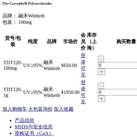
Flos Caryophylli Polysaccharides
品牌：
融禾Winherb
包装：
100mg
会
库存
货号/包
纯度
品牌
市场价
员
（上
购买数量
装
价
海）
登
-
录
融禾
TDT120-
UV≥95%
¥650.00
100mg
Winherb
可
+
见
登
-
录
融禾
TDT120-
UV≥95%
¥1950.00
1g
Winherb
可
+
见
加入购物车
大包装询价
加入收藏
产品信息
MSDS与安全信息
质检证书（CoA）