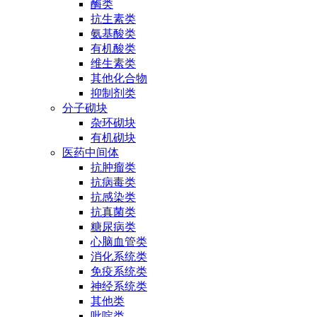
酶类
抗生素类
氨基酸类
有机酸类
维生素类
其他化合物
抑制剂类
分子砌块
杂环砌块
有机砌块
医药中间体
抗肿瘤类
抗病毒类
抗感染类
抗真菌类
糖尿病类
心脑血管类
消化系统类
免疫系统类
神经系统类
其他类
吡啶类