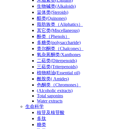
木脂素类(Lignans)
生物碱类(Alkaloids)
甾体类(Steroids)
醌类(Quinones)
脂肪族类（Aliphatics）
其它类(Miscellaneous)
酚类（Phenols）
多糖类(polysaccharide)
查尔酮类（Chalcones）
氧杂蒽酮类/Xanthones
二萜类(Diterpenoids)
三萜类(Triterpenoids)
植物精油(Essential oil)
酰胺类( Amides)
色酮类（Chromones）
(Alcoholic extracts)
Total saponins
Water extracts
生命科学
核苷及核苷酸
多肽
糖类