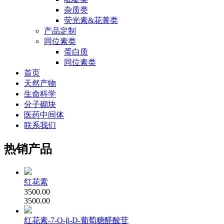
杂质类
荧光素&花菁类
产品定制
同位素类
蛋白质
同位素类
首页
天然产物
生命科学
分子砌块
医药中间体
联系我们
热销产品
红花素
3500.00
3500.00
红花素-7-O-β-D-葡萄糖醛酸苷