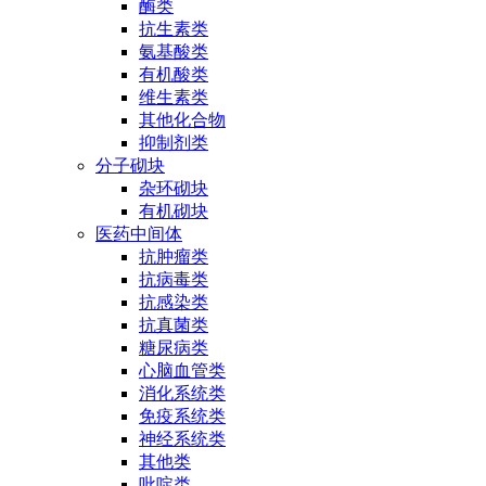
酶类
抗生素类
氨基酸类
有机酸类
维生素类
其他化合物
抑制剂类
分子砌块
杂环砌块
有机砌块
医药中间体
抗肿瘤类
抗病毒类
抗感染类
抗真菌类
糖尿病类
心脑血管类
消化系统类
免疫系统类
神经系统类
其他类
吡啶类