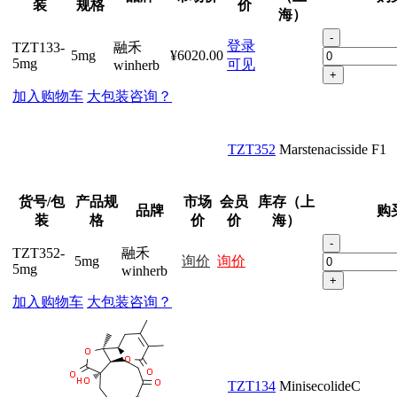
装
规格
价
海）
-
登录
TZT133-
融禾
5mg
¥6020.00
5mg
可见
winherb
+
加入购物车
大包装咨询？
TZT352
Marstenacisside F1
货号/包
产品规
市场
会员
库存（上
品牌
购
装
格
价
价
海）
-
TZT352-
融禾
5mg
询价
询价
5mg
winherb
+
加入购物车
大包装咨询？
TZT134
MinisecolideC