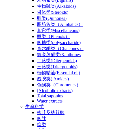
木脂素类(Lignans)
生物碱类(Alkaloids)
甾体类(Steroids)
醌类(Quinones)
脂肪族类（Aliphatics）
其它类(Miscellaneous)
酚类（Phenols）
多糖类(polysaccharide)
查尔酮类（Chalcones）
氧杂蒽酮类/Xanthones
二萜类(Diterpenoids)
三萜类(Triterpenoids)
植物精油(Essential oil)
酰胺类( Amides)
色酮类（Chromones）
(Alcoholic extracts)
Total saponins
Water extracts
生命科学
核苷及核苷酸
多肽
糖类