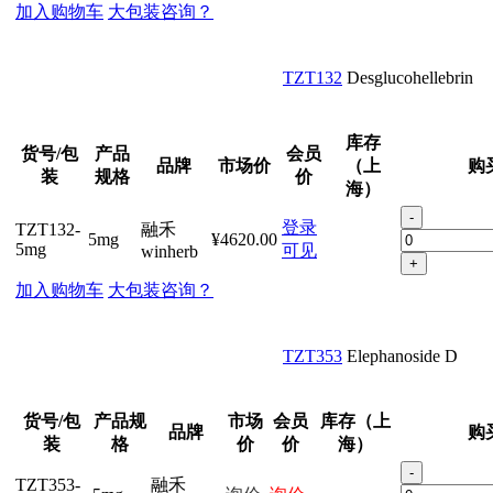
加入购物车
大包装咨询？
TZT132
Desglucohellebrin
库存
货号/包
产品
会员
品牌
市场价
（上
购
装
规格
价
海）
-
登录
TZT132-
融禾
5mg
¥4620.00
5mg
可见
winherb
+
加入购物车
大包装咨询？
TZT353
Elephanoside D
货号/包
产品规
市场
会员
库存（上
品牌
购
装
格
价
价
海）
-
TZT353-
融禾