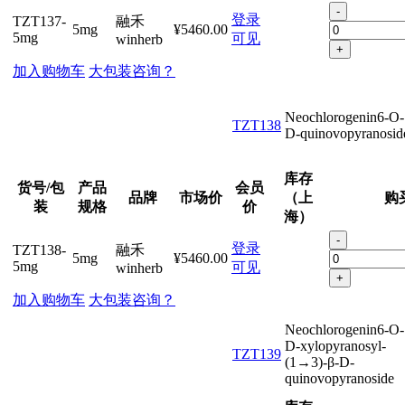
-
登录
TZT137-
融禾
5mg
¥5460.00
5mg
可见
winherb
+
加入购物车
大包装咨询？
Neochlorogenin6-O-
TZT138
D-quinovopyranosid
库存
货号/包
产品
会员
品牌
市场价
（上
购
装
规格
价
海）
-
登录
TZT138-
融禾
5mg
¥5460.00
5mg
可见
winherb
+
加入购物车
大包装咨询？
Neochlorogenin6-O-
D-xylopyranosyl-
TZT139
(1→3)-β-D-
quinovopyranoside