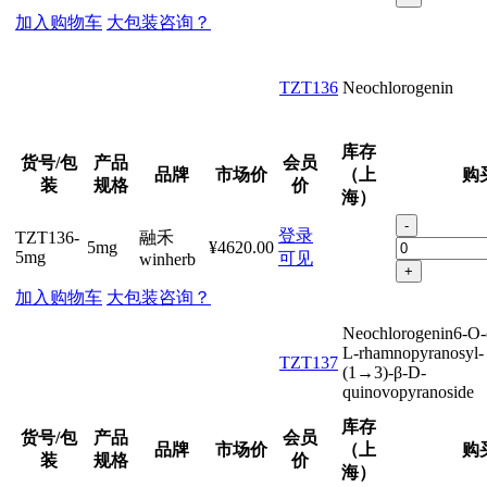
加入购物车
大包装咨询？
TZT136
Neochlorogenin
库存
货号/包
产品
会员
品牌
市场价
（上
购
装
规格
价
海）
-
登录
TZT136-
融禾
5mg
¥4620.00
5mg
可见
winherb
+
加入购物车
大包装咨询？
Neochlorogenin6-O-
L-rhamnopyranosyl-
TZT137
(1→3)-β-D-
quinovopyranoside
库存
货号/包
产品
会员
品牌
市场价
（上
购
装
规格
价
海）