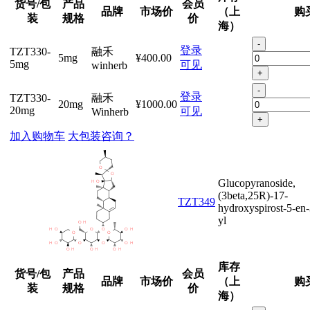
货号/包
产品
会员
品牌
市场价
（上
购
装
规格
价
海）
-
登录
TZT330-
融禾
5mg
¥400.00
5mg
可见
winherb
+
-
登录
TZT330-
融禾
20mg
¥1000.00
20mg
可见
Winherb
+
加入购物车
大包装咨询？
Glucopyranoside,
(3beta,25R)-17-
TZT349
hydroxyspirost-5-en-
yl
库存
货号/包
产品
会员
品牌
市场价
（上
购
装
规格
价
海）