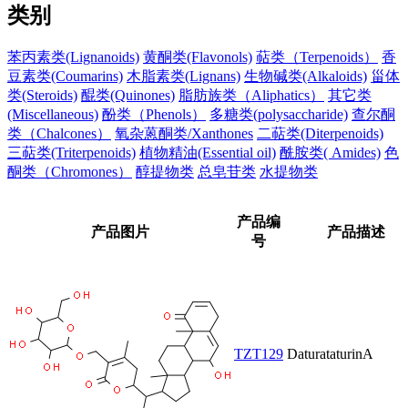
类别
苯丙素类(Lignanoids)
黄酮类(Flavonols)
萜类（Terpenoids）
香
豆素类(Coumarins)
木脂素类(Lignans)
生物碱类(Alkaloids)
甾体
类(Steroids)
醌类(Quinones)
脂肪族类（Aliphatics）
其它类
(Miscellaneous)
酚类（Phenols）
多糖类(polysaccharide)
查尔酮
类（Chalcones）
氧杂蒽酮类/Xanthones
二萜类(Diterpenoids)
三萜类(Triterpenoids)
植物精油(Essential oil)
酰胺类( Amides)
色
酮类（Chromones）
醇提物类
总皂苷类
水提物类
产品编
产品图片
产品描述
号
TZT129
DaturataturinA