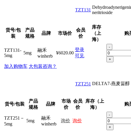
Dehydroadynerigeni
TZT131
neritrioside
库存
货号/包
产品
会员
品牌
市场价
（上
购
装
规格
价
海）
-
登录
TZT131-
融禾
5mg
¥6020.00
5mg
可见
winherb
+
加入购物车
大包装咨询？
DELTA7-燕麦甾醇
TZT251
产品
市场
会员
库存（上
货号/包装
品牌
购
规格
价
价
海）
-
TZT251－
融禾
5mg
询价
询价
5mg
winherb
+