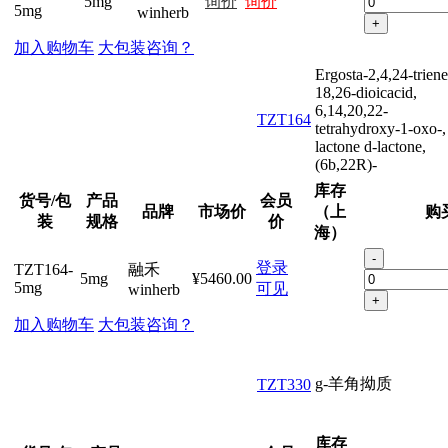
5mg
询价
询价
5mg
winherb
+
加入购物车
大包装咨询？
Ergosta-2,4,24-triene
18,26-dioicacid,
6,14,20,22-
TZT164
tetrahydroxy-1-oxo-,
lactone d-lactone,
(6b,22R)-
库存
货号/包
产品
会员
品牌
市场价
（上
购
装
规格
价
海）
-
登录
TZT164-
融禾
5mg
¥5460.00
5mg
可见
winherb
+
加入购物车
大包装咨询？
g-羊角拗质
TZT330
库存