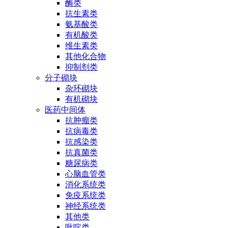
酶类
抗生素类
氨基酸类
有机酸类
维生素类
其他化合物
抑制剂类
分子砌块
杂环砌块
有机砌块
医药中间体
抗肿瘤类
抗病毒类
抗感染类
抗真菌类
糖尿病类
心脑血管类
消化系统类
免疫系统类
神经系统类
其他类
吡啶类