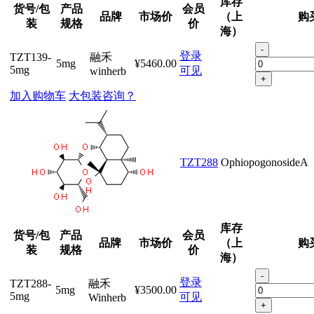
库存
货号/包
产品
会员
品牌
市场价
（上
购
装
规格
价
海）
-
登录
TZT139-
融禾
5mg
¥5460.00
5mg
可见
winherb
+
加入购物车
大包装咨询？
TZT288
OphiopogonosideA
库存
货号/包
产品
会员
品牌
市场价
（上
购
装
规格
价
海）
-
登录
TZT288-
融禾
5mg
¥3500.00
5mg
可见
Winherb
+