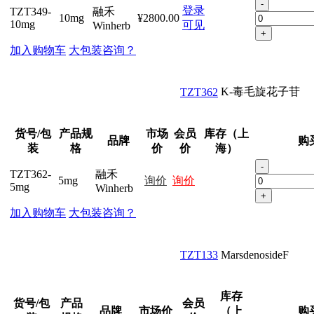
-
登录
TZT349-
融禾
10mg
¥2800.00
10mg
可见
Winherb
+
加入购物车
大包装咨询？
K-毒毛旋花子苷
TZT362
货号/包
产品规
市场
会员
库存（上
品牌
购
装
格
价
价
海）
-
TZT362-
融禾
5mg
询价
询价
5mg
Winherb
+
加入购物车
大包装咨询？
TZT133
MarsdenosideF
库存
货号/包
产品
会员
品牌
市场价
（上
购