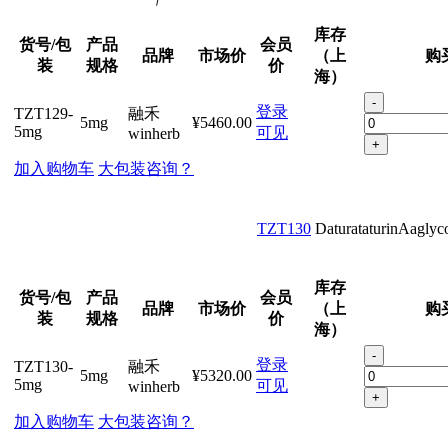
库存
货号/包
产品
会员
品牌
市场价
（上
购
装
规格
价
海）
-
登录
TZT129-
融禾
5mg
¥5460.00
5mg
可见
winherb
+
加入购物车
大包装咨询？
TZT130
DaturataturinAaglyc
库存
货号/包
产品
会员
品牌
市场价
（上
购
装
规格
价
海）
-
登录
TZT130-
融禾
5mg
¥5320.00
5mg
可见
winherb
+
加入购物车
大包装咨询？