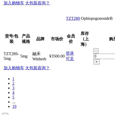
加入购物车
大包装咨询？
TZT289
OphiopogonosideB
库存
货号/包
产品
会员
品牌
市场价
（上
购
装
规格
价
海）
-
登录
TZT289-
融禾
5mg
¥3500.00
5mg
可见
Winherb
+
加入购物车
大包装咨询？
1
2
3
4
5
...
19