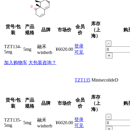
库存
货号/包
产品
会员
品牌
市场价
（上
购
装
规格
价
海）
-
登录
TZT134-
融禾
5mg
¥6020.00
5mg
可见
winherb
+
加入购物车
大包装咨询？
TZT135
MinisecolideD
库存
货号/包
产品
会员
品牌
市场价
（上
购
装
规格
价
海）
-
登录
TZT135-
融禾
5mg
¥6020.00
5mg
可见
winherb
+