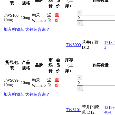
品牌
场
员
（上
购买数量
装
规格
价
价
海）
-
询
询
TWS100-
融禾
10mg
10mg
价
价
Winherb
+
加入购物车
大包装咨询？
苯并[a]蒽-
1718-
TWS099
2
D12
市
会
库存
货号/包
产品
品牌
场
员
（上
购买数量
装
规格
价
价
海）
-
询
询
TWS099-
融禾
10mg
10mg
价
价
Winherb
+
加入购物车
大包装咨询？
苯并[b]荧
12198
TWS101
48-1
蒽-D12