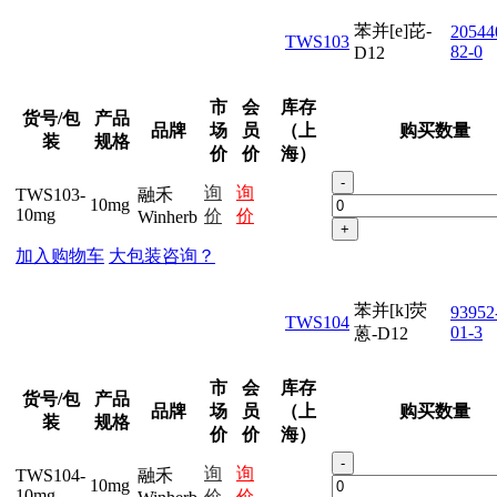
苯并[e]芘-
20544
TWS103
82-0
D12
市
会
库存
货号/包
产品
品牌
场
员
（上
购买数量
装
规格
价
价
海）
-
询
询
TWS103-
融禾
10mg
10mg
价
价
Winherb
+
加入购物车
大包装咨询？
苯并[k]荧
93952
TWS104
01-3
蒽-D12
市
会
库存
货号/包
产品
品牌
场
员
（上
购买数量
装
规格
价
价
海）
-
询
询
TWS104-
融禾
10mg
10mg
价
价