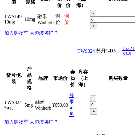
装
规格
价
价
海）
-
询
询
TWS149-
融禾
10mg
10mg
价
价
Winherb
+
加入购物车
大包装咨询？
75221
苏丹1-D5
TWS324
63-5
产
会
库存
货号/包
品
品牌
市场价
员
（上
购买数量
装
规
价
海）
格
登
-
录
融禾
TWS324-
5mg
¥650.00
5mg
Winherb
可
+
见
加入购物车
大包装咨询？