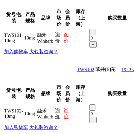
市
会
库存
货号/包
产品
品牌
场
员
（上
购买数量
装
规格
价
价
海）
-
询
询
TWS101-
融禾
10mg
10mg
价
价
Winherb
+
加入购物车
大包装咨询？
苯并[E]芘
TWS102
192-9
市
会
库存
货号/包
产品
品牌
场
员
（上
购买数量
装
规格
价
价
海）
-
询
询
TWS102-
融禾
10mg
10mg
价
价
Winherb
+
加入购物车
大包装咨询？