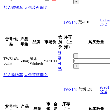
+
加入购物车
大包装咨询？
15067
苊-D10
TWS148
26-2
会
库存
货号/包
产品
品牌
市场价
员
（上
购买数量
装
规格
价
海）
登
-
录
融禾
TWS148-
50mg
¥470.00
50mg
Winherb
可
+
见
加入购物车
大包装咨询？
93951
苊烯-D8
TWS149
97-4
市
会
库存
货号/包
产品
品牌
场
员
（上
购买数量