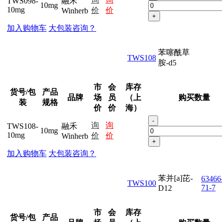
TWS098-
融禾
10mg
10mg
价
价
Winherb
+
加入购物车
大包装咨询？
苯噻酰草
TWS108
胺-d5
市
会
库存
货号/包
产品
品牌
场
员
（上
购买数量
装
规格
价
价
海）
-
询
询
TWS108-
融禾
10mg
10mg
价
价
Winherb
+
加入购物车
大包装咨询？
苯并[a]芘-
63466
TWS100
71-7
D12
市
会
库存
货号/包
产品