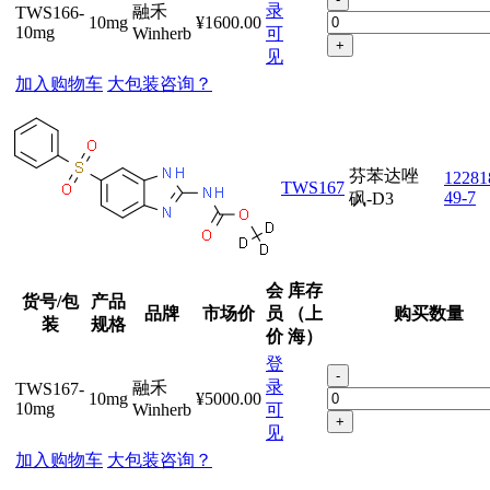
录
融禾
TWS166-
10mg
¥1600.00
10mg
Winherb
可
+
见
加入购物车
大包装咨询？
芬苯达唑
12281
TWS167
49-7
砜-D3
会
库存
货号/包
产品
品牌
市场价
员
（上
购买数量
装
规格
价
海）
登
-
录
融禾
TWS167-
10mg
¥5000.00
10mg
Winherb
可
+
见
加入购物车
大包装咨询？