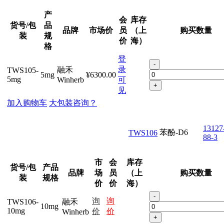
产
会
库存
货号/包
品
品牌
市场价
员
（上
购买数量
装
规
价
海）
格
登
-
录
融禾
TWS105-
5mg
¥6300.00
5mg
Winherb
可
+
见
加入购物车
大包装咨询？
13127
苯酚-D6
TWS106
88-3
市
会
库存
货号/包
产品
品牌
场
员
（上
购买数量
装
规格
价
价
海）
-
询
询
TWS106-
融禾
10mg
10mg
价
价
Winherb
+