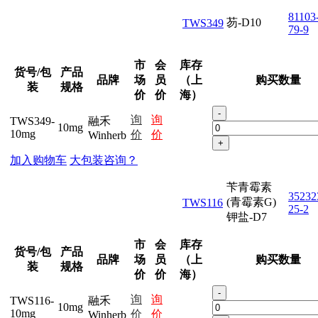
81103
芴-D10
TWS349
79-9
市
会
库存
货号/包
产品
品牌
场
员
（上
购买数量
装
规格
价
价
海）
-
询
询
TWS349-
融禾
10mg
10mg
价
价
Winherb
+
加入购物车
大包装咨询？
苄青霉素
35232
(青霉素G)
TWS116
25-2
钾盐-D7
市
会
库存
货号/包
产品
品牌
场
员
（上
购买数量
装
规格
价
价
海）
-
询
询
TWS116-
融禾
10mg
10mg
价
价
Winherb