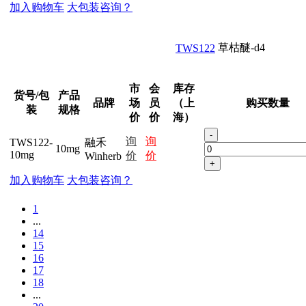
加入购物车
大包装咨询？
草枯醚-d4
TWS122
市
会
库存
货号/包
产品
品牌
场
员
（上
购买数量
装
规格
价
价
海）
-
询
询
TWS122-
融禾
10mg
10mg
价
价
Winherb
+
加入购物车
大包装咨询？
1
...
14
15
16
17
18
...