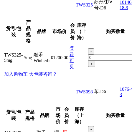
苏丹红Ⅳ
10146
TWS325
18-9
号-D6
产
会
库存
货号/包
品
品牌
市场价
员
（上
购买数量
装
规
价
海）
格
登
-
录
融禾
TWS325-
5mg
¥1200.00
5mg
Winherb
可
+
见
加入购物车
大包装咨询？
1076-
苯-D6
TWS098
3
市
会
库存
货号/包
产品
品牌
场
员
（上
购买数量
装
规格
价
价
海）
-
询
询