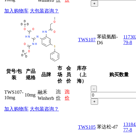
Winherb
+
加入购物车
大包装咨询？
苯硫氨酯-
11730
TWS107
79-8
D6
市
会
库存
货号/包
产品
品牌
场
员
（上
购买数量
装
规格
价
价
海）
-
询
询
TWS107-
融禾
10mg
10mg
价
价
Winherb
+
加入购物车
大包装咨询？
13184
苯达松-d7
TWS105
77-8