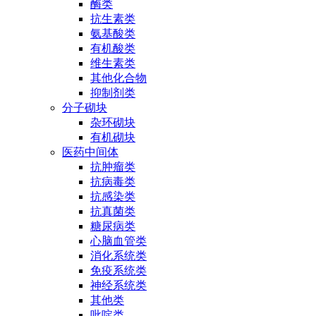
酶类
抗生素类
氨基酸类
有机酸类
维生素类
其他化合物
抑制剂类
分子砌块
杂环砌块
有机砌块
医药中间体
抗肿瘤类
抗病毒类
抗感染类
抗真菌类
糖尿病类
心脑血管类
消化系统类
免疫系统类
神经系统类
其他类
吡啶类