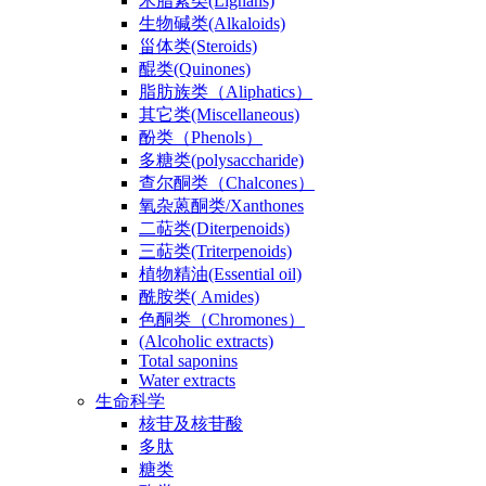
木脂素类(Lignans)
生物碱类(Alkaloids)
甾体类(Steroids)
醌类(Quinones)
脂肪族类（Aliphatics）
其它类(Miscellaneous)
酚类（Phenols）
多糖类(polysaccharide)
查尔酮类（Chalcones）
氧杂蒽酮类/Xanthones
二萜类(Diterpenoids)
三萜类(Triterpenoids)
植物精油(Essential oil)
酰胺类( Amides)
色酮类（Chromones）
(Alcoholic extracts)
Total saponins
Water extracts
生命科学
核苷及核苷酸
多肽
糖类