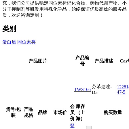
究，我们公司提供稳定同位素标记化合物、药物代谢产物、小
分子抑制剂等研发用特殊化学品，‌‌始终保证优质高效的服务品
质，欢迎咨询定制！
类别
蛋白质
同位素类
产品编
产品图片
产品描述
Cas
号
芬苯达唑-
12281
TWS166
47-5
D3
会
库存
货号/包
产品
品牌
市场价
员
（上
购买数量
装
规格
价
海）
登
-