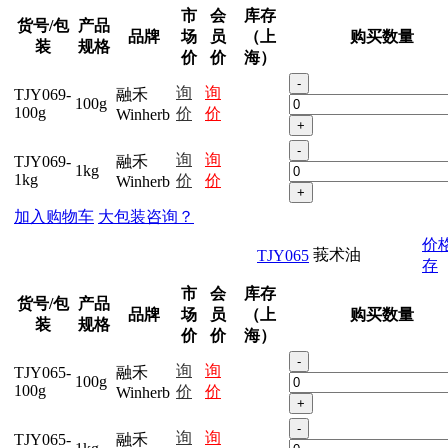
市
会
库存
货号/包
产品
品牌
场
员
（上
购买数量
装
规格
价
价
海）
-
询
询
TJY069-
融禾
100g
100g
价
价
Winherb
+
-
询
询
TJY069-
融禾
1kg
1kg
价
价
Winherb
+
加入购物车
大包装咨询？
价
莪术油
TJY065
存
市
会
库存
货号/包
产品
品牌
场
员
（上
购买数量
装
规格
价
价
海）
-
询
询
TJY065-
融禾
100g
100g
价
价
Winherb
+
-
询
询
TJY065-
融禾