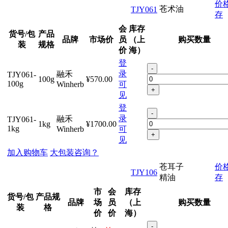
价
苍术油
TJY061
存
会
库存
货号/包
产品
品牌
市场价
员
（上
购买数量
装
规格
价
海）
登
-
录
融禾
TJY061-
100g
¥570.00
100g
Winherb
可
+
见
登
-
录
融禾
TJY061-
1kg
¥1700.00
1kg
Winherb
可
+
见
加入购物车
大包装咨询？
苍耳子
价
TJY106
精油
存
市
会
库存
货号/包
产品规
品牌
场
员
（上
购买数量
装
格
价
价
海）
-