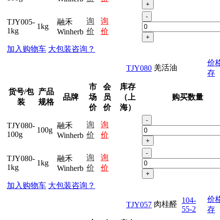
+
-
询
询
TJY005-
融禾
1kg
1kg
价
价
Winherb
+
加入购物车
大包装咨询？
价
羌活油
TJY080
存
市
会
库存
货号/包
产品
品牌
场
员
（上
购买数量
装
规格
价
价
海）
-
询
询
TJY080-
融禾
100g
100g
价
价
Winherb
+
-
询
询
TJY080-
融禾
1kg
1kg
价
价
Winherb
+
加入购物车
大包装咨询？
价
104-
肉桂醛
TJY057
55-2
存