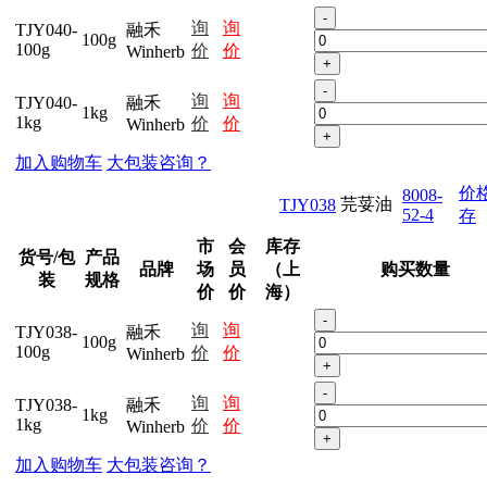
-
询
询
TJY040-
融禾
100g
100g
价
价
Winherb
+
-
询
询
TJY040-
融禾
1kg
1kg
价
价
Winherb
+
加入购物车
大包装咨询？
价
8008-
芫荽油
TJY038
52-4
存
市
会
库存
货号/包
产品
品牌
场
员
（上
购买数量
装
规格
价
价
海）
-
询
询
TJY038-
融禾
100g
100g
价
价
Winherb
+
-
询
询
TJY038-
融禾
1kg
1kg
价
价
Winherb
+
加入购物车
大包装咨询？