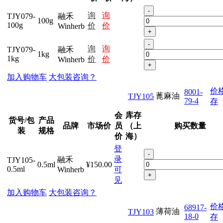
-
询
询
TJY079-
融禾
100g
100g
价
价
Winherb
+
-
询
询
TJY079-
融禾
1kg
1kg
价
价
Winherb
+
加入购物车
大包装咨询？
价
8001-
蓖麻油
TJY105
79-4
存
会
库存
货号/包
产品
品牌
市场价
员
（上
购买数量
装
规格
价
海）
登
-
录
融禾
TJY105-
0.5ml
¥150.00
0.5ml
Winherb
可
+
见
加入购物车
大包装咨询？
价
68917-
薄荷油
TJY103
18-0
存