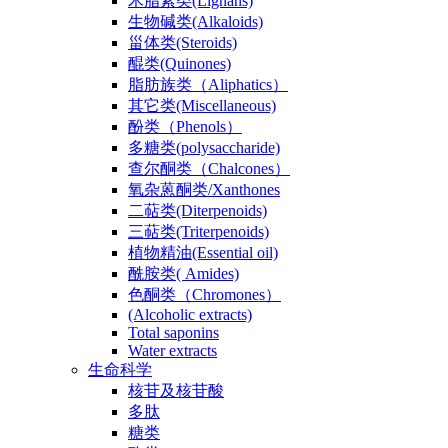
木脂素类(Lignans)
生物碱类(Alkaloids)
甾体类(Steroids)
醌类(Quinones)
脂肪族类（Aliphatics）
其它类(Miscellaneous)
酚类（Phenols）
多糖类(polysaccharide)
查尔酮类（Chalcones）
氧杂蒽酮类/Xanthones
二萜类(Diterpenoids)
三萜类(Triterpenoids)
植物精油(Essential oil)
酰胺类( Amides)
色酮类（Chromones）
(Alcoholic extracts)
Total saponins
Water extracts
生命科学
核苷及核苷酸
多肽
糖类