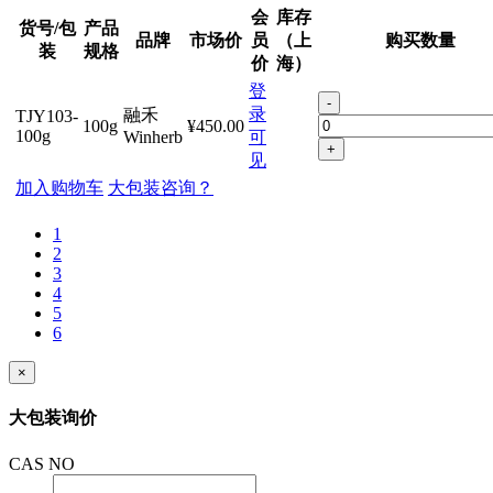
会
库存
货号/包
产品
品牌
市场价
员
（上
购买数量
装
规格
价
海）
登
-
录
融禾
TJY103-
100g
¥450.00
100g
Winherb
可
+
见
加入购物车
大包装咨询？
1
2
3
4
5
6
×
大包装询价
CAS NO