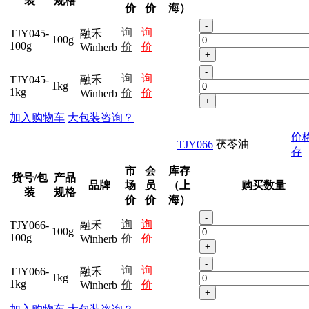
装
规格
价
价
海）
-
询
询
TJY045-
融禾
100g
100g
价
价
Winherb
+
-
询
询
TJY045-
融禾
1kg
1kg
价
价
Winherb
+
加入购物车
大包装咨询？
价
茯苓油
TJY066
存
市
会
库存
货号/包
产品
品牌
场
员
（上
购买数量
装
规格
价
价
海）
-
询
询
TJY066-
融禾
100g
100g
价
价
Winherb
+
-
询
询
TJY066-
融禾
1kg
1kg
价
价
Winherb
+