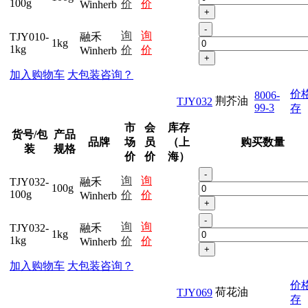
100g
价
价
Winherb
+
-
询
询
TJY010-
融禾
1kg
1kg
价
价
Winherb
+
加入购物车
大包装咨询？
价
8006-
荆芥油
TJY032
99-3
存
市
会
库存
货号/包
产品
品牌
场
员
（上
购买数量
装
规格
价
价
海）
-
询
询
TJY032-
融禾
100g
100g
价
价
Winherb
+
-
询
询
TJY032-
融禾
1kg
1kg
价
价
Winherb
+
加入购物车
大包装咨询？
价
荷花油
TJY069
存