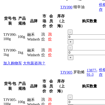
价
细辛油
TJY090
存
市
会
库存
货号/包
产品
品牌
场
员
（上
购买数量
装
规格
价
价
海）
-
询
询
TJY090-
融禾
100g
100g
价
价
Winherb
+
-
询
询
TJY090-
融禾
1kg
1kg
价
价
Winherb
+
加入购物车
大包装咨询？
价
13877-
罗勒烯
TJY005
91-3
存
市
会
库存
货号/包
产品
品牌
场
员
（上
购买数量
装
规格
价
价
海）
-
询
询
TJY005-
融禾
100g
100g
价
价
Winherb