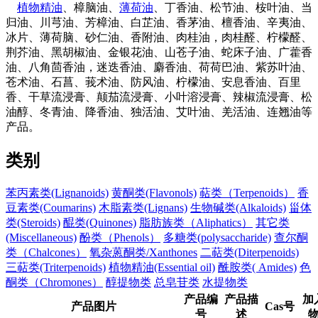
植物精油
、樟脑油、
薄荷油
、丁香油、松节油、桉叶油、当
归油、川芎油、芳樟油、白芷油、香茅油、檀香油、辛夷油、
冰片、薄荷脑、砂仁油、香附油、肉桂油，肉桂醛、柠檬醛、
荆芥油、黑胡椒油、金银花油、山苍子油、蛇床子油、广藿香
油、八角茴香油，迷迭香油、麝香油、荷荷巴油、紫苏叶油、
苍术油、石菖、莪术油、防风油、柠檬油、安息香油、百里
香、干草流浸膏、颠茄流浸膏、小叶溶浸膏、辣椒流浸膏、松
油醇、冬青油、降香油、独活油、艾叶油、羌活油、连翘油等
产品。
类别
苯丙素类(Lignanoids)
黄酮类(Flavonols)
萜类（Terpenoids）
香
豆素类(Coumarins)
木脂素类(Lignans)
生物碱类(Alkaloids)
甾体
类(Steroids)
醌类(Quinones)
脂肪族类（Aliphatics）
其它类
(Miscellaneous)
酚类（Phenols）
多糖类(polysaccharide)
查尔酮
类（Chalcones）
氧杂蒽酮类/Xanthones
二萜类(Diterpenoids)
三萜类(Triterpenoids)
植物精油(Essential oil)
酰胺类( Amides)
色
酮类（Chromones）
醇提物类
总皂苷类
水提物类
产品编
产品描
加
产品图片
Cas号
号
述