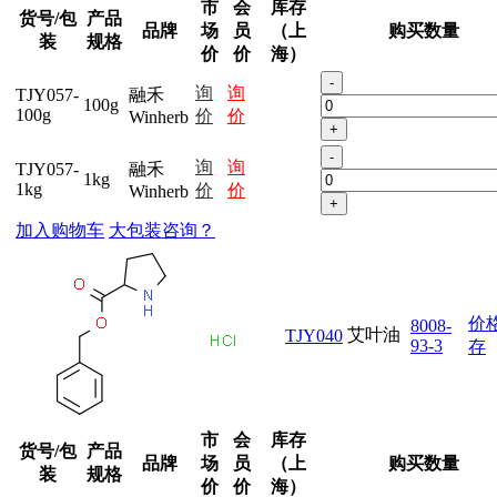
市
会
库存
货号/包
产品
品牌
场
员
（上
购买数量
装
规格
价
价
海）
-
询
询
TJY057-
融禾
100g
100g
价
价
Winherb
+
-
询
询
TJY057-
融禾
1kg
1kg
价
价
Winherb
+
加入购物车
大包装咨询？
价
8008-
艾叶油
TJY040
93-3
存
市
会
库存
货号/包
产品
品牌
场
员
（上
购买数量
装
规格
价
价
海）