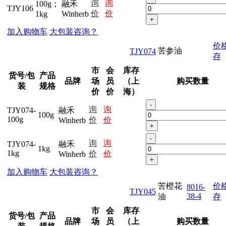
询
询
100g；
融禾
TJY106
价
价
1kg
Winherb
+
加入购物车
大包装咨询？
价
苦参油
TJY074
存
市
会
库存
货号/包
产品
品牌
场
员
（上
购买数量
装
规格
价
价
海）
-
询
询
TJY074-
融禾
100g
100g
价
价
Winherb
+
-
询
询
TJY074-
融禾
1kg
1kg
价
价
Winherb
+
加入购物车
大包装咨询？
苦橙花
价
8016-
TJY045
38-4
油
存
市
会
库存
货号/包
产品
品牌
场
员
（上
购买数量