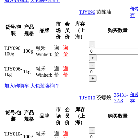
加入购物车
大包装咨询？
价
茵陈油
TJY096
存
市
会
库存
货号/包
产品
品牌
场
员
（上
购买数量
装
规格
价
价
海）
-
询
询
TJY096-
融禾
100g
100g
价
价
Winherb
+
-
询
询
TJY096-
融禾
1kg
1kg
价
价
Winherb
+
加入购物车
大包装咨询？
价
36431-
茶螺烷
TJY010
72-8
存
市
会
库存
货号/包
产品
品牌
场
员
（上
购买数量
装
规格
价
价
海）
-
询
询
TJY010-
融禾
100g