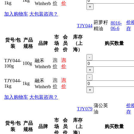
1kg
1kg
价
价
Winherb
+
加入购物车
大包装咨询？
莳萝籽
价
8016-
TJY044
06-6
精油
存
市
会
库存
货号/包
产品
品牌
场
员
（上
购买数量
装
规格
价
价
海）
-
询
询
TJY044-
融禾
100g
100g
价
价
Winherb
+
-
询
询
TJY044-
融禾
1kg
1kg
价
价
Winherb
+
加入购物车
大包装咨询？
蒲公英
价
TJY079
油
存
市
会
库存
货号/包
产品
品牌
场
员
（上
购买数量
装
规格
价
价
海）