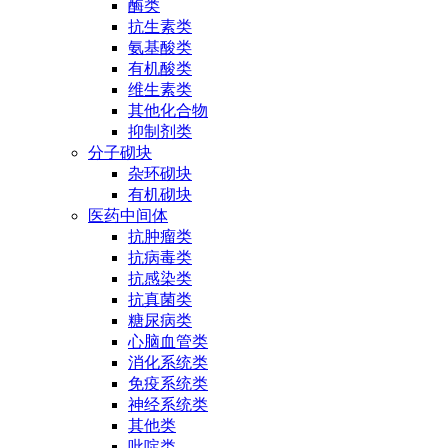
酶类
抗生素类
氨基酸类
有机酸类
维生素类
其他化合物
抑制剂类
分子砌块
杂环砌块
有机砌块
医药中间体
抗肿瘤类
抗病毒类
抗感染类
抗真菌类
糖尿病类
心脑血管类
消化系统类
免疫系统类
神经系统类
其他类
吡啶类